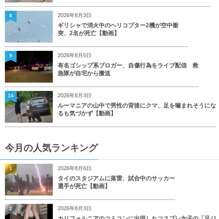
2026年8月3日
8
ギリシャで消火中のヘリコプター2機が空中衝
突、2名が死亡【動画】
2026年8月5日
9
有名ゴシップ系ブロガー、自傷行為をライブ配信 救
急隊が自宅から搬送
2026年8月3日
10
ルーマニアの山中で男性の背後にクマ、足を噛まれそうにな
るも気づかず【動画】
今月の人気ランキング
2026年8月6日
1
タイのスタジアムに落雷、試合中のサッカー
選手が死亡【動画】
2026年8月3日
2
カリフォルニアのコミコンに出現したコスプレ女子の「足ジ