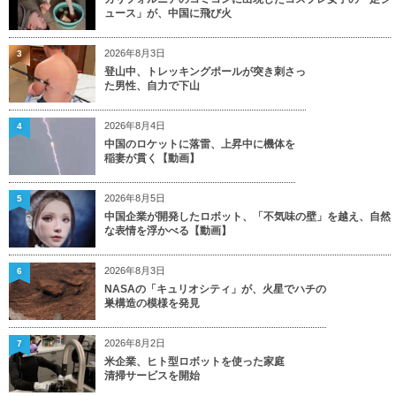
ュース」が、中国に飛び火
2026年8月3日
3
登山中、トレッキングポールが突き刺さっ
た男性、自力で下山
2026年8月4日
4
中国のロケットに落雷、上昇中に機体を
稲妻が貫く【動画】
2026年8月5日
5
中国企業が開発したロボット、「不気味の壁」を越え、自然
な表情を浮かべる【動画】
2026年8月3日
6
NASAの「キュリオシティ」が、火星でハチの
巣構造の模様を発見
2026年8月2日
7
米企業、ヒト型ロボットを使った家庭
清掃サービスを開始