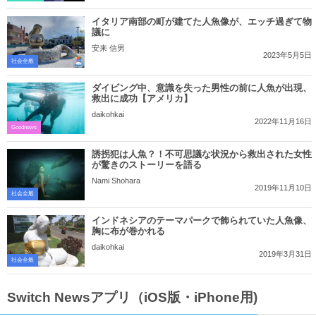
イタリア南部の町が建てた人魚像が、エッチ過ぎて物
議に
安来 信男
2023年5月5日
社会全般
ダイビング中、意識を失った男性の前に人魚が出現、
救出に成功【アメリカ】
daikohkai
2022年11月16日
Goodnews
誘拐犯は人魚？！不可思議な状況から救出された女性
が驚きのストーリーを語る
Nami Shohara
2019年11月10日
社会全般
インドネシアのテーマパークで飾られていた人魚像、
胸に布が巻かれる
daikohkai
2019年3月31日
社会全般
Switch Newsアプリ（iOS版・iPhone用)