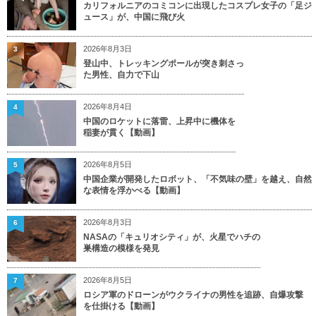
カリフォルニアのコミコンに出現したコスプレ女子の「足ジ
ュース」が、中国に飛び火
2026年8月3日
3
登山中、トレッキングポールが突き刺さっ
た男性、自力で下山
2026年8月4日
4
中国のロケットに落雷、上昇中に機体を
稲妻が貫く【動画】
2026年8月5日
5
中国企業が開発したロボット、「不気味の壁」を越え、自然
な表情を浮かべる【動画】
2026年8月3日
6
NASAの「キュリオシティ」が、火星でハチの
巣構造の模様を発見
2026年8月5日
7
ロシア軍のドローンがウクライナの男性を追跡、自爆攻撃
を仕掛ける【動画】