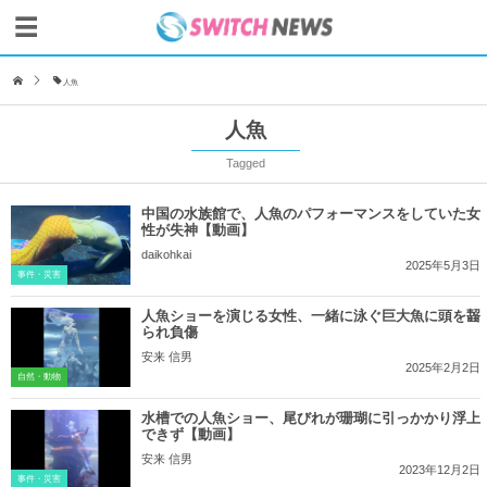
人魚
人魚
Tagged
中国の水族館で、人魚のパフォーマンスをしていた女
性が失神【動画】
daikohkai
2025年5月3日
事件・災害
人魚ショーを演じる女性、一緒に泳ぐ巨大魚に頭を齧
られ負傷
安来 信男
2025年2月2日
自然・動物
水槽での人魚ショー、尾びれが珊瑚に引っかかり浮上
できず【動画】
安来 信男
2023年12月2日
事件・災害