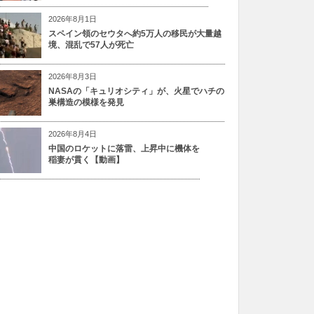
2026年8月1日
スペイン領のセウタへ約5万人の移民が大量越
境、混乱で57人が死亡
2026年8月3日
NASAの「キュリオシティ」が、火星でハチの
巣構造の模様を発見
2026年8月4日
中国のロケットに落雷、上昇中に機体を
稲妻が貫く【動画】