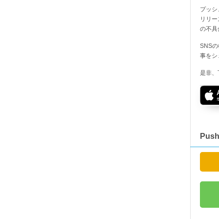
プッシ
リリー
の不具
SNS
事をシ
是非、
Pus