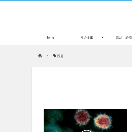
Home
社会全般
政治・経
課題