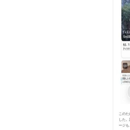
このたび
した。
ージも