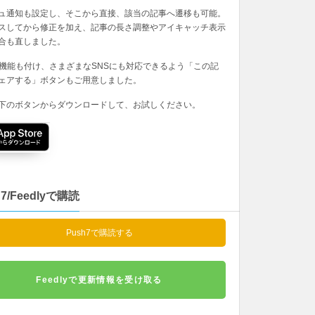
ュ通知も設定し、そこから直接、該当の記事へ遷移も可能。
スしてから修正を加え、記事の長さ調整やアイキャッチ表示
合も直しました。
の機能も付け、さまざまなSNSにも対応できるよう「この記
ェアする」ボタンもご用意しました。
下のボタンからダウンロードして、お試しください。
h7/Feedlyで購読
Push7で購読する
Feedlyで更新情報を受け取る