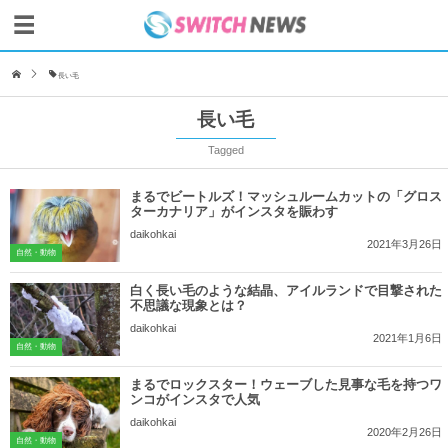
長い毛
長い毛
Tagged
まるでビートルズ！マッシュルームカットの「グロス
ターカナリア」がインスタを賑わす
daikohkai
2021年3月26日
自然・動物
白く長い毛のような結晶、アイルランドで目撃された
不思議な現象とは？
daikohkai
2021年1月6日
自然・動物
まるでロックスター！ウェーブした見事な毛を持つワ
ンコがインスタで人気
daikohkai
2020年2月26日
自然・動物