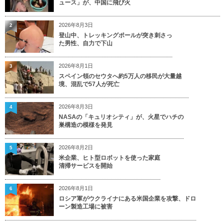
ュース」が、中国に飛び火
2026年8月3日
2
登山中、トレッキングポールが突き刺さっ
た男性、自力で下山
2026年8月1日
3
スペイン領のセウタへ約5万人の移民が大量越
境、混乱で57人が死亡
2026年8月3日
4
NASAの「キュリオシティ」が、火星でハチの
巣構造の模様を発見
2026年8月2日
5
米企業、ヒト型ロボットを使った家庭
清掃サービスを開始
2026年8月1日
6
ロシア軍がウクライナにある米国企業を攻撃、ドロ
ーン製造工場に被害