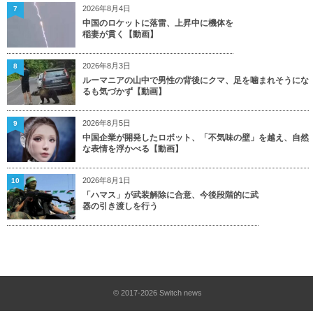
2026年8月4日
7
中国のロケットに落雷、上昇中に機体を
稲妻が貫く【動画】
2026年8月3日
8
ルーマニアの山中で男性の背後にクマ、足を噛まれそうにな
るも気づかず【動画】
2026年8月5日
9
中国企業が開発したロボット、「不気味の壁」を越え、自然
な表情を浮かべる【動画】
2026年8月1日
10
「ハマス」が武装解除に合意、今後段階的に武
器の引き渡しを行う
© 2017-2026
Switch news