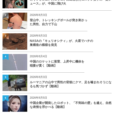
ュース」が、中国に飛び火
2026年8月3日
2
登山中、トレッキングポールが突き刺さっ
た男性、自力で下山
2026年8月3日
3
NASAの「キュリオシティ」が、火星でハチの
巣構造の模様を発見
2026年8月4日
4
中国のロケットに落雷、上昇中に機体を
稲妻が貫く【動画】
2026年8月3日
5
ルーマニアの山中で男性の背後にクマ、足を噛まれそうにな
るも気づかず【動画】
2026年8月5日
6
中国企業が開発したロボット、「不気味の壁」を越え、自然
な表情を浮かべる【動画】