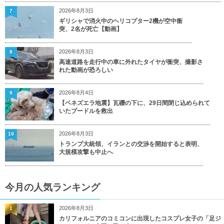
2026年8月3日
7
ギリシャで消火中のヘリコプター2機が空中衝
突、2名が死亡【動画】
2026年8月3日
8
高速道路を走行中の車に外れたタイヤが衝突、撮影さ
れた動画が恐ろしい
2026年8月4日
9
【ベネズエラ地震】瓦礫の下に、29日間閉じ込められて
いたプードルを救出
2026年8月3日
10
トランプ大統領、イランとの交渉を開始すると表明、
大規模攻撃も中止へ
今月の人気ランキング
2026年8月3日
1
カリフォルニアのコミコンに出現したコスプレ女子の「足ジ