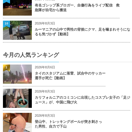
有名ゴシップ系ブロガー、自傷行為をライブ配信 救
急隊が自宅から搬送
2026年8月3日
10
ルーマニアの山中で男性の背後にクマ、足を噛まれそうにな
るも気づかず【動画】
今月の人気ランキング
2026年8月6日
1
タイのスタジアムに落雷、試合中のサッカー
選手が死亡【動画】
2026年8月3日
2
カリフォルニアのコミコンに出現したコスプレ女子の「足ジ
ュース」が、中国に飛び火
2026年8月3日
3
登山中、トレッキングポールが突き刺さっ
た男性、自力で下山