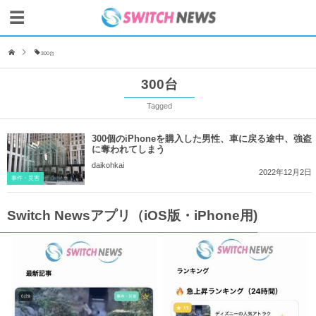
300台
300台
Tagged
300個のiPhoneを購入した男性、車に戻る途中、強盗
に奪われてしまう
daikohkai
2022年12月2日
事件・災害
Switch Newsアプリ（iOS版・iPhone用)