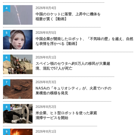
2026年8月4日
4
中国のロケットに落雷、上昇中に機体を
稲妻が貫く【動画】
2026年8月5日
5
中国企業が開発したロボット、「不気味の壁」を越え、自然
な表情を浮かべる【動画】
2026年8月1日
6
スペイン領のセウタへ約5万人の移民が大量越
境、混乱で57人が死亡
2026年8月3日
7
NASAの「キュリオシティ」が、火星でハチの
巣構造の模様を発見
2026年8月2日
8
米企業、ヒト型ロボットを使った家庭
清掃サービスを開始
2026年8月1日
9