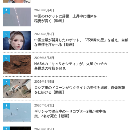
2026年8月4日
4
中国のロケットに落雷、上昇中に機体を
稲妻が貫く【動画】
2026年8月5日
5
中国企業が開発したロボット、「不気味の壁」を越え、自然
な表情を浮かべる【動画】
2026年8月3日
6
NASAの「キュリオシティ」が、火星でハチの
巣構造の模様を発見
2026年8月5日
7
ロシア軍のドローンがウクライナの男性を追跡、自爆攻撃
を仕掛ける【動画】
2026年8月3日
8
ギリシャで消火中のヘリコプター2機が空中衝
突、2名が死亡【動画】
2026年8月5日
9