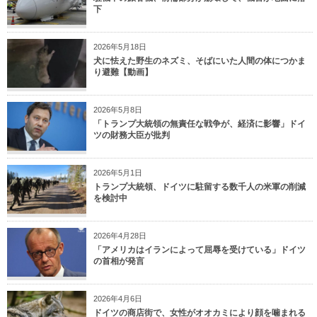
下
2026年5月18日
犬に怯えた野生のネズミ、そばにいた人間の体につかま
り避難【動画】
2026年5月8日
「トランプ大統領の無責任な戦争が、経済に影響」ドイ
ツの財務大臣が批判
2026年5月1日
トランプ大統領、ドイツに駐留する数千人の米軍の削減
を検討中
2026年4月28日
「アメリカはイランによって屈辱を受けている」ドイツ
の首相が発言
2026年4月6日
ドイツの商店街で、女性がオオカミにより顔を噛まれる