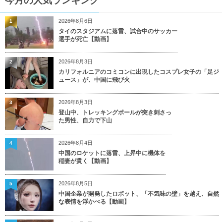
今月の人気ランキング
2026年8月6日
1
タイのスタジアムに落雷、試合中のサッカー
選手が死亡【動画】
2026年8月3日
2
カリフォルニアのコミコンに出現したコスプレ女子の「足ジ
ュース」が、中国に飛び火
2026年8月3日
3
登山中、トレッキングポールが突き刺さっ
た男性、自力で下山
2026年8月4日
4
中国のロケットに落雷、上昇中に機体を
稲妻が貫く【動画】
2026年8月5日
5
中国企業が開発したロボット、「不気味の壁」を越え、自然
な表情を浮かべる【動画】