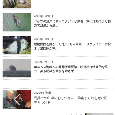
2026年3月31日
ドイツの沿岸にザトウクジラが漂着、救出活動により自
力で浅瀬から脱出
2026年3月30日
動物病院を嫌がった“ぽっちゃり猫”、リクライナーに挟
まり消防隊が救出
2026年3月16日
ホルムズ海峡への艦船派遣要請、独外相は懐疑的な見
方、英も明確な回答を示さず
2019年3月6日
元兵士の61歳のおじいさん、強盗から銃を奪い頭に
突きつける