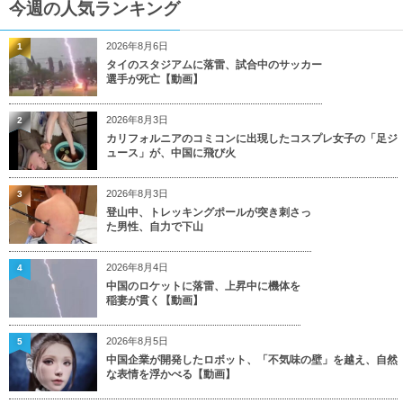
今週の人気ランキング
2026年8月6日
1
タイのスタジアムに落雷、試合中のサッカー
選手が死亡【動画】
2026年8月3日
2
カリフォルニアのコミコンに出現したコスプレ女子の「足ジ
ュース」が、中国に飛び火
2026年8月3日
3
登山中、トレッキングポールが突き刺さっ
た男性、自力で下山
2026年8月4日
4
中国のロケットに落雷、上昇中に機体を
稲妻が貫く【動画】
2026年8月5日
5
中国企業が開発したロボット、「不気味の壁」を越え、自然
な表情を浮かべる【動画】