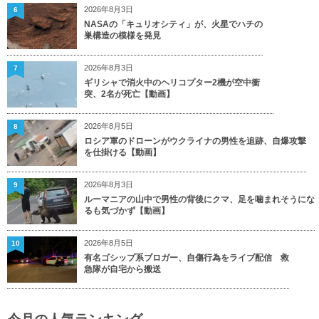
2026年8月3日
6
NASAの「キュリオシティ」が、火星でハチの
巣構造の模様を発見
2026年8月3日
7
ギリシャで消火中のヘリコプター2機が空中衝
突、2名が死亡【動画】
2026年8月5日
8
ロシア軍のドローンがウクライナの男性を追跡、自爆攻撃
を仕掛ける【動画】
2026年8月3日
9
ルーマニアの山中で男性の背後にクマ、足を噛まれそうにな
るも気づかず【動画】
2026年8月5日
10
有名ゴシップ系ブロガー、自傷行為をライブ配信 救
急隊が自宅から搬送