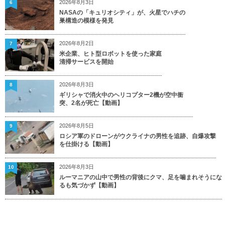
2026年8月3日
6
NASAの「キュリオシティ」が、火星でハチの
巣構造の模様を発見
2026年8月2日
7
米企業、ヒト型ロボットを使った家庭
清掃サービスを開始
2026年8月3日
8
ギリシャで消火中のヘリコプター2機が空中衝
突、2名が死亡【動画】
2026年8月5日
9
ロシア軍のドローンがウクライナの男性を追跡、自爆攻撃
を仕掛ける【動画】
2026年8月3日
10
ルーマニアの山中で男性の背後にクマ、足を噛まれそうにな
るも気づかず【動画】