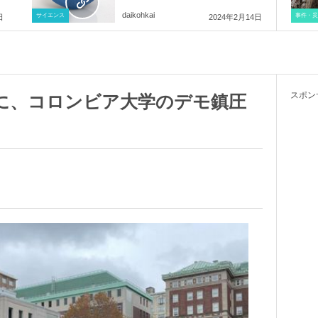
daikohkai
サイエンス
事件・災
日
2024年2月14日
スポン
に、コロンビア大学のデモ鎮圧