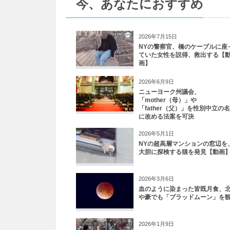
今、あなたにおすすめ
2026年7月15日
NYの警察官、橋のケーブルに座
ていた女性を説得、救出する【
画】
2026年6月9日
ニューヨーク州議会、
「mother（母）」や
「father（父）」を性別中立の
に改める法案を可決
2026年5月1日
NYの超高層マンションの窓辺を
大胆に探検する猫を発見【動画
2026年3月6日
血のように染まった皆既月食、
や豪でも「ブラッドムーン」を
2026年1月9日