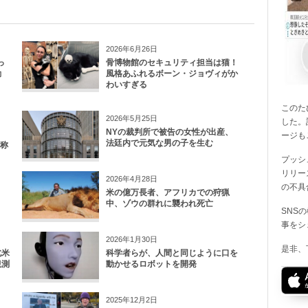
2026年6月26日
っ
骨博物館のセキュリティ担当は猫！
動
風格あふれるボーン・ジョヴィがか
わいすぎる
このたび
2026年5月25日
した。
NYの裁判所で被告の女性が出産、
ージも
法廷内で元気な男の子を生む
名称
プッシ
リリー
2026年4月28日
の不具
、
米の億万長者、アフリカでの狩猟
】
中、ゾウの群れに襲われ死亡
SNS
事をシ
2026年1月30日
是非、
北米
科学者らが、人間と同じように口を
観測
動かせるロボットを開発
2025年12月2日