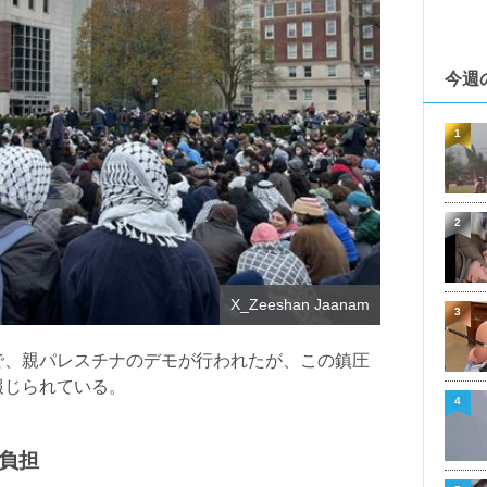
今週
1
2
X_Zeeshan Jaanam
3
で、親パレスチナのデモが行われたが、この鎮圧
報じられている。
4
負担