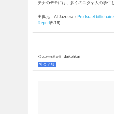
チナのデモには、多くのユダヤ人の学生
出典元：Al Jazeera：
Pro-Israel billiona
Report
(5/16)
daikohkai
2024年5月19日
社会全般