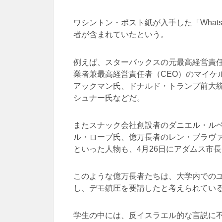
ワシントン・ポスト紙が入手した「What
者が含まれていたという。
例えば、スターバックスの元最高経営責任
業者兼最高経営責任者（CEO）のマイケ
アックマン氏、ドナルド・トランプ前大
シュナー氏などだ。
またスナック会社創設者のダニエル・ル
ル・ローブ氏、億万長者のレン・ブラヴ
といった人物も、4月26日にアダムス市
このような億万長者たちは、大学内での
し、デモ鎮圧を要請したと考えられてい
学生の中には、反イスラエル的な言説に