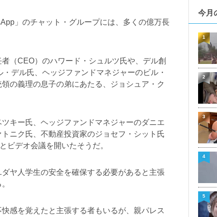
今月
sApp」のチャット・グループには、多くの億万長
1
者（CEO）のハワード・シュルツ氏や、デル創
ル・デル氏、ヘッジファンドマネジャーのビル・
2
統領の義理の息子の弟にあたる、ジョシュア・ク
3
ベツキー氏、ヘッジファンドマネジャーのダニエ
ァトニク氏、不動産投資家のジョセフ・シット氏
長とビデオ会議を開いたそうだ。
4
ユダヤ人学生の安全を確保する必要があると主張
る。
5
不快感を覚えたと主張する者もいるが、親パレス