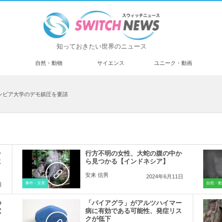
知っておきたい世界のニュース
済
自然・動物
サイエンス
ユニーク・動画
ンビア大学のデモ鎮圧を要請
ー
行方不明の女性、大蛇の腹の中か
に
ら見つかる【インドネシア】
安来 信男
2024年6月11日
事件・災害
自然・動
日
つ
「バイアグラ」がアルツハイマー
究
病に有効である可能性、発症リス
クが低下