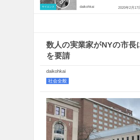
daikohkai
サイエンス
2020年2月17
数人の実業家がNYの市長
を要請
daikohkai
社会全般