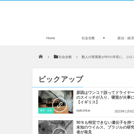
Home
社会全般
政治・経
社会全般
数人の実業家がNYの市長に、コロ
ピックアップ
原因はワンコ？誤ってドライヤ
のスイッチが入り、寝室が火事
【イギリス】
daikohkai
事件・災害
2023年1月6
90％も特定できない遺伝子を持
未知のウイルス、ブラジルの研
者が発見