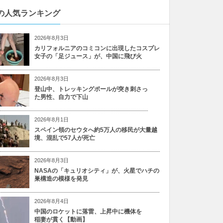
の人気ランキング
2026年8月3日
カリフォルニアのコミコンに出現したコスプレ
女子の「足ジュース」が、中国に飛び火
2026年8月3日
登山中、トレッキングポールが突き刺さっ
た男性、自力で下山
2026年8月1日
スペイン領のセウタへ約5万人の移民が大量越
境、混乱で57人が死亡
2026年8月3日
NASAの「キュリオシティ」が、火星でハチの
巣構造の模様を発見
2026年8月4日
中国のロケットに落雷、上昇中に機体を
稲妻が貫く【動画】