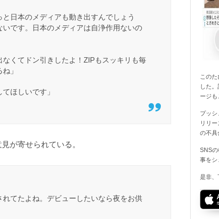
っと日本のメディアも動き出すんでしょう
ないです。日本のメディアは自浄作用ないの
なくてドン引きしたよ！ZIPもスッキリも毎
るね」
このたび
した。
してほしいです」
ージも
プッシ
リリー
の不具
意見が寄せられている。
SNS
事をシ
是非、
されてたよね。デビューしたいなら夜をお供