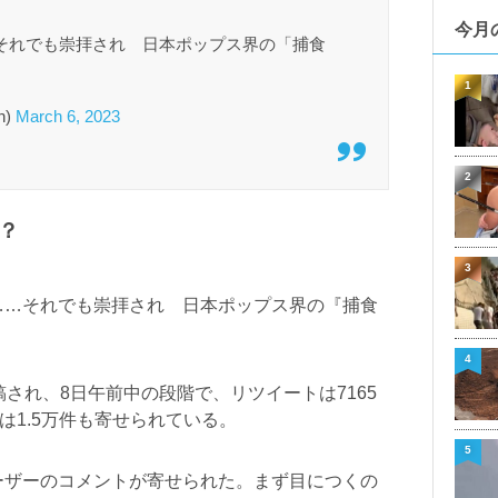
今月
……それでも崇拝され 日本ポップス界の「捕食
1
n)
March 6, 2023
2
？
3
……それでも崇拝され 日本ポップス界の『捕食
4
され、8日午前中の段階で、リツイートは7165
は1.5万件も寄せられている。
5
ーザーのコメントが寄せられた。まず目につくの