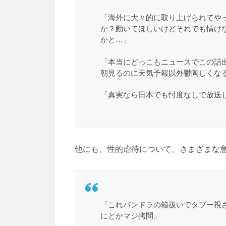
「海外に大々的に取り上げられてや
か？動いてほしいけどそれでも情け
かと…」
「本当にどっこもニュースでこの話出
朝見るのに天気予報以外鬱陶しくな
「真実なら日本でも忖度なしで放送
他にも、性的虐待について、さまざまな
「これパンドラの箱扱いでタブー視
にとかマジ拷問」