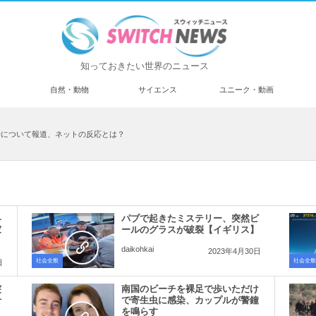
知っておきたい世界のニュース
済
自然・動物
サイエンス
ユニーク・動画
待について報道、ネットの反応とは？
界
パブで起きたミステリー、突然ビ
家
ールのグラスが破裂【イギリス】
daikohkai
2023年4月30日
社会全般
社会全般
日
突
南国のビーチを裸足で歩いただけ
せ
で寄生虫に感染、カップルが警鐘
を鳴らす