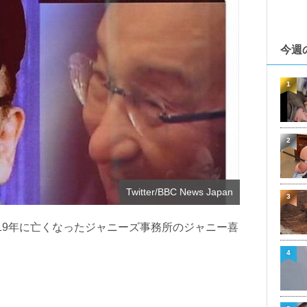
今週
1
2
Twitter/BBC News Japan
3
019年に亡くなったジャニーズ事務所のジャニー喜
4