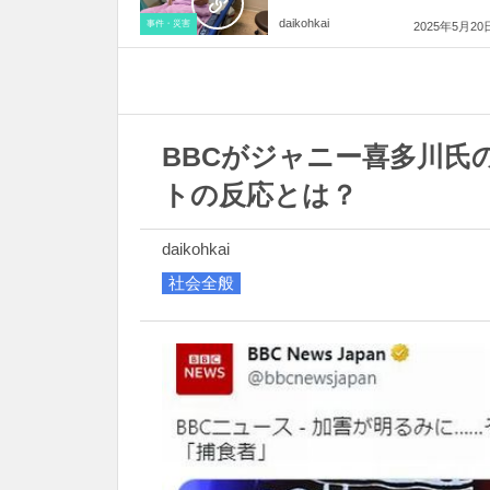
daikohkai
事件・災害
2025年5月20
BBCがジャニー喜多川氏
トの反応とは？
daikohkai
社会全般