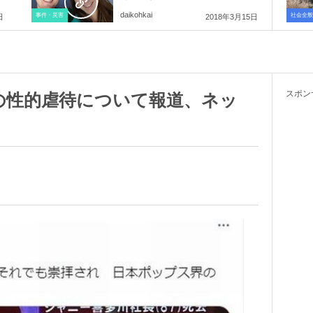
daikohkai
事件・災害
社会全般
日
2018年3月15日
スポン
の性的虐待について報道、ネッ