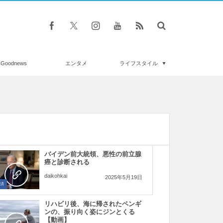
Goodnews
エンタメ
ライフスタイル
バイデン前大統領、悪性の前立腺
癌と診断される
daikohkai
2025年5月19日
済
リハビリ後、海に帰されたペンギ
ンの、振り向く姿にジンとくる
【動画】