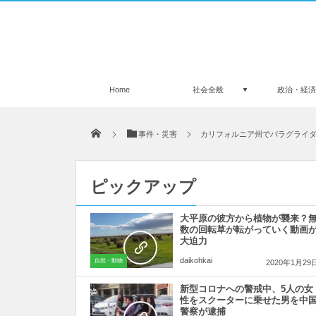
Home
社会全般
政治・経
事件・災害
カリフォルニア州でパラグライ
ピックアップ
大平原の彼方から植物が襲来？
数の回転草が転がっていく動画
大迫力
daikohkai
自然・動物
2020年1月29
新型コロナへの警戒中、5人の女
性をスクーターに乗せた男を中
警察が逮捕