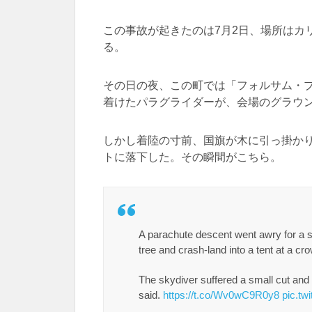
この事故が起きたのは7月2日、場所はカ
る。
その日の夜、この町では「フォルサム・
着けたパラグライダーが、会場のグラウ
しかし着陸の寸前、国旗が木に引っ掛か
トに落下した。その瞬間がこちら。
A parachute descent went awry for a 
tree and crash-land into a tent at a cr
The skydiver suffered a small cut an
said.
https://t.co/Wv0wC9R0y8
pic.t