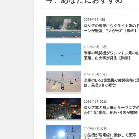
2026年8月4日
ロシアの海岸にウクライナ製の
ーンが墜落、7人が死亡【動画】
2026年6月18日
米軍の戦闘機がワシントン州の
墜落、山火事が発生【動画】
2026年6月16日
米軍のB-52爆撃機が離陸直後に
落、乗員8名が死亡
2026年5月31日
ロシア軍の無人機がルーマニア
合住宅に墜落、EUや各国が非難
2026年4月27日
小型機が送電線に接触して墜落