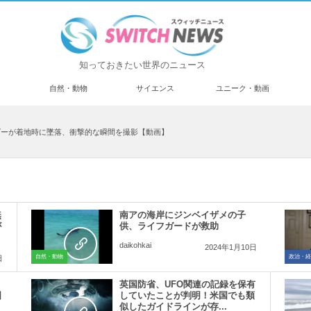
知っておきたい世界のニュース
済
自然・動物
サイエンス
ユニーク・動画
ダーが着地時に墜落、衝撃的な瞬間を撮影【動画】
無
南アの海岸にジンベイザメの子
が
供、ライフガードが救助
daikohkai
2024年1月10日
自然・動物
政治・経
日
英国防省、UFO関連の記録を保有
国
していたことが判明！米国でも類
似したガイドラインが存...