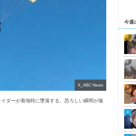
今週
1
2
X_ABC News
3
ライダーが着地時に墜落する、恐ろしい瞬間が撮
4