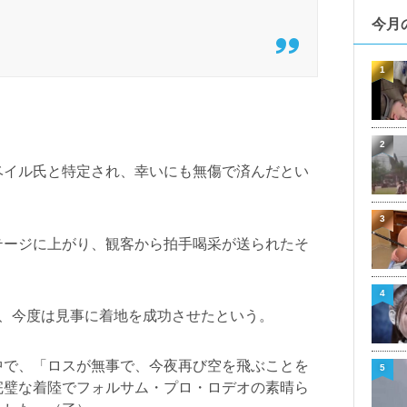
今月
1
2
ベイル氏と特定され、幸いにも無傷で済んだとい
3
テージに上がり、観客から拍手喝采が送られたそ
4
し、今度は見事に着地を成功させたという。
中で、「ロスが無事で、今夜再び空を飛ぶことを
5
完璧な着陸でフォルサム・プロ・ロデオの素晴ら