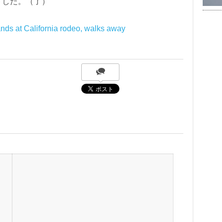
トした。（了）
nds at California rodeo, walks away