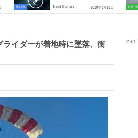
Nami Shohara
社会全般
自然・動
日
2019年5月16日
スポン
グライダーが着地時に墜落、衝
】