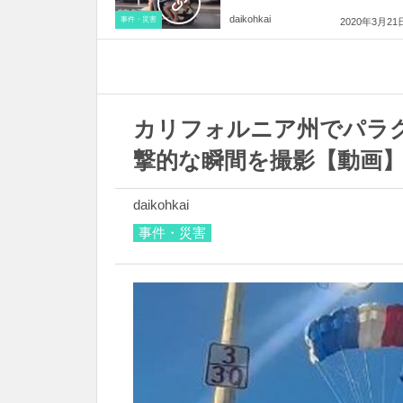
daikohkai
事件・災害
2020年3月21
カリフォルニア州でパラ
撃的な瞬間を撮影【動画
daikohkai
事件・災害