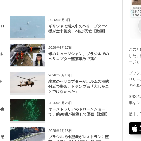
2026年8月3日
ドロ
ギリシャで消火中のヘリコプター2
機が空中衝突、2名が死亡【動画】
2026年6月17日
このたび
山に
米のミュージシャン、ブラジルでの
した。
ヘリコプター墜落事故で死亡
ージも
プッシ
2026年6月10日
リリー
墜
米軍のヘリコプターがホルムズ海峡
の不具
付近で墜落、トランプ氏「大したこ
とではなかった」
SNS
事をシ
2026年5月28日
の集
オーストラリアのドローンショー
是非、
で、約90機が故障して墜落【動画】
2026年4月18日
、恐
ブラジルで小型機がレストランに墜