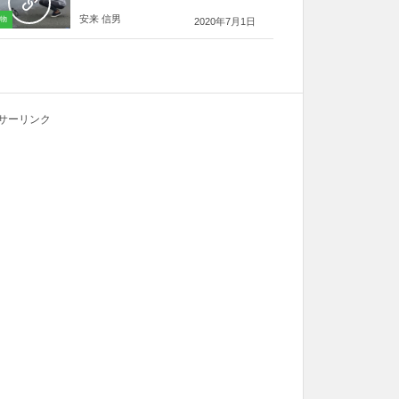
安来 信男
物
2020年7月1日
サーリンク