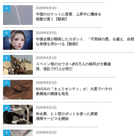
2026年8月4日
4
中国のロケットに落雷、上昇中に機体を
稲妻が貫く【動画】
2026年8月5日
5
中国企業が開発したロボット、「不気味の壁」を越え、自然
な表情を浮かべる【動画】
2026年8月1日
6
スペイン領のセウタへ約5万人の移民が大量越
境、混乱で57人が死亡
2026年8月3日
7
NASAの「キュリオシティ」が、火星でハチの
巣構造の模様を発見
2026年8月2日
8
米企業、ヒト型ロボットを使った家庭
清掃サービスを開始
2026年8月5日
9