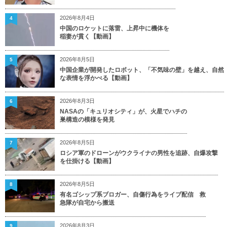
2026年8月4日
4
中国のロケットに落雷、上昇中に機体を
稲妻が貫く【動画】
2026年8月5日
5
中国企業が開発したロボット、「不気味の壁」を越え、自然
な表情を浮かべる【動画】
2026年8月3日
6
NASAの「キュリオシティ」が、火星でハチの
巣構造の模様を発見
2026年8月5日
7
ロシア軍のドローンがウクライナの男性を追跡、自爆攻撃
を仕掛ける【動画】
2026年8月5日
8
有名ゴシップ系ブロガー、自傷行為をライブ配信 救
急隊が自宅から搬送
2026年8月3日
9