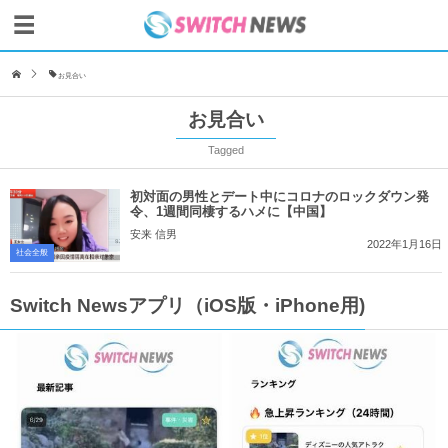
お見合い
お見合い
Tagged
初対面の男性とデート中にコロナのロックダウン発
令、1週間同棲するハメに【中国】
安来 信男
2022年1月16日
社会全般
Switch Newsアプリ（iOS版・iPhone用)