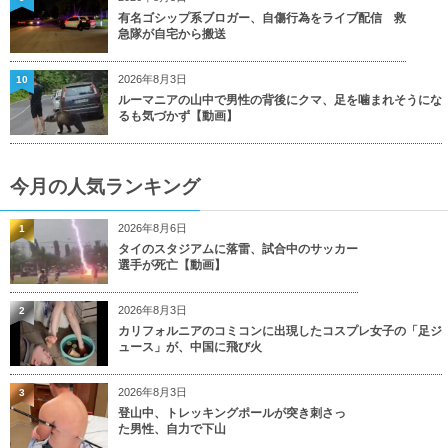
有名ゴシップ系ブロガー、自傷行為をライブ配信 救
急隊が自宅から搬送
2026年8月3日
10
ルーマニアの山中で男性の背後にクマ、足を噛まれそうにな
るも気づかず【動画】
今月の人気ランキング
2026年8月6日
1
タイのスタジアムに落雷、試合中のサッカー
選手が死亡【動画】
2026年8月3日
2
カリフォルニアのコミコンに出現したコスプレ女子の「足ジ
ュース」が、中国に飛び火
2026年8月3日
3
登山中、トレッキングポールが突き刺さっ
た男性、自力で下山