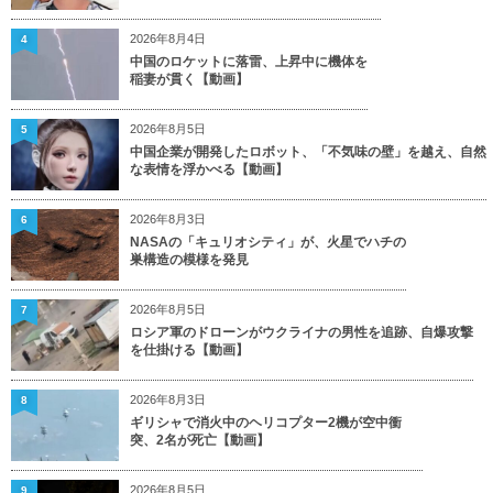
2026年8月4日
4
中国のロケットに落雷、上昇中に機体を
稲妻が貫く【動画】
2026年8月5日
5
中国企業が開発したロボット、「不気味の壁」を越え、自然
な表情を浮かべる【動画】
2026年8月3日
6
NASAの「キュリオシティ」が、火星でハチの
巣構造の模様を発見
2026年8月5日
7
ロシア軍のドローンがウクライナの男性を追跡、自爆攻撃
を仕掛ける【動画】
2026年8月3日
8
ギリシャで消火中のヘリコプター2機が空中衝
突、2名が死亡【動画】
2026年8月5日
9