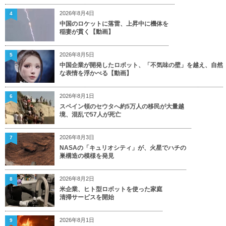
2026年8月4日
4
中国のロケットに落雷、上昇中に機体を
稲妻が貫く【動画】
2026年8月5日
5
中国企業が開発したロボット、「不気味の壁」を越え、自然
な表情を浮かべる【動画】
2026年8月1日
6
スペイン領のセウタへ約5万人の移民が大量越
境、混乱で57人が死亡
2026年8月3日
7
NASAの「キュリオシティ」が、火星でハチの
巣構造の模様を発見
2026年8月2日
8
米企業、ヒト型ロボットを使った家庭
清掃サービスを開始
2026年8月1日
9