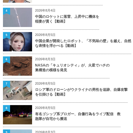
2026年8月4日
4
中国のロケットに落雷、上昇中に機体を
稲妻が貫く【動画】
2026年8月5日
5
中国企業が開発したロボット、「不気味の壁」を越え、自然
な表情を浮かべる【動画】
2026年8月3日
6
NASAの「キュリオシティ」が、火星でハチの
巣構造の模様を発見
2026年8月5日
7
ロシア軍のドローンがウクライナの男性を追跡、自爆攻撃
を仕掛ける【動画】
2026年8月5日
8
有名ゴシップ系ブロガー、自傷行為をライブ配信 救
急隊が自宅から搬送
2026年8月3日
9