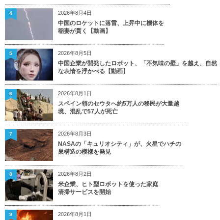
2026年8月4日
4
中国のロケットに落雷、上昇中に機体を
稲妻が貫く【動画】
2026年8月5日
5
中国企業が開発したロボット、「不気味の壁」を越え、自然
な表情を浮かべる【動画】
2026年8月1日
6
スペイン領のセウタへ約5万人の移民が大量越
境、混乱で57人が死亡
2026年8月3日
7
NASAの「キュリオシティ」が、火星でハチの
巣構造の模様を発見
2026年8月2日
8
米企業、ヒト型ロボットを使った家庭
清掃サービスを開始
2026年8月1日
9