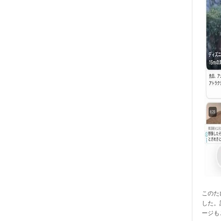
このたび
した。
ージも