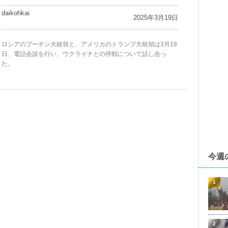
daikohkai
2025年3月19日
ロシアのプーチン大統領と、アメリカのトランプ大統領は3月18
日、電話会談を行い、ウクライナとの停戦について話し合っ
た。
今週
1
2