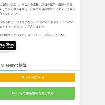
ュ通知も設定し、そこから直接、該当の記事へ遷移も可能。
スしてから修正を加え、記事の長さ調整やアイキャッチ表示
合も直しました。
の機能も付け、さまざまなSNSにも対応できるよう「この記
ェアする」ボタンもご用意しました。
下のボタンからダウンロードして、お試しください。
h7/Feedlyで購読
Push7で購読する
Feedlyで更新情報を受け取る