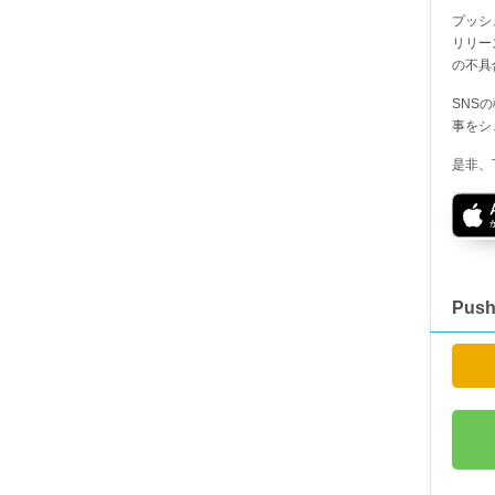
プッシ
リリー
の不具
SNS
事をシ
是非、
Pus