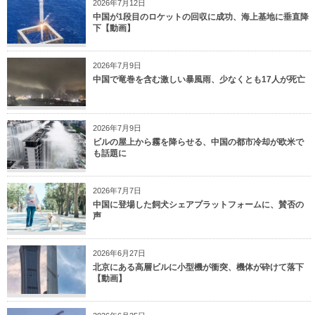
2026年7月12日
中国が1段目のロケットの回収に成功、海上基地に垂直降
下【動画】
2026年7月9日
中国で竜巻を含む激しい暴風雨、少なくとも17人が死亡
2026年7月9日
ビルの屋上から霧を降らせる、中国の都市冷却が欧米で
も話題に
2026年7月7日
中国に登場した飼犬シェアプラットフォームに、賛否の
声
2026年6月27日
北京にある高層ビルに小型機が衝突、機体が砕けて落下
【動画】