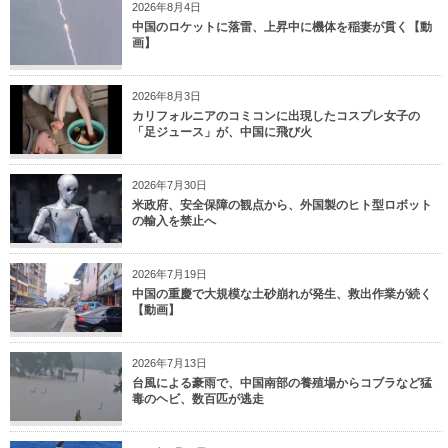
2026年8月4日
中国のロケットに落雷、上昇中に機体を稲妻が貫く【動
画】
2026年8月3日
カリフォルニアのコミコンに出現したコスプレ女子の
「足ジュース」が、中国に飛び火
2026年7月30日
米政府、安全保障の観点から、外国製のヒト型ロボット
の輸入を禁止へ
2026年7月19日
中国の重慶で大規模な土砂崩れが発生、救出作業が続く
【動画】
2026年7月13日
台風による豪雨で、中国南部の養殖場からコブラなど猛
毒のヘビ、数百匹が逃走