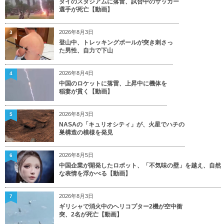
タイのスタジアムに落雷、試合中のサッカー
選手が死亡【動画】
2026年8月3日
3
登山中、トレッキングポールが突き刺さっ
た男性、自力で下山
2026年8月4日
4
中国のロケットに落雷、上昇中に機体を
稲妻が貫く【動画】
2026年8月3日
5
NASAの「キュリオシティ」が、火星でハチの
巣構造の模様を発見
2026年8月5日
6
中国企業が開発したロボット、「不気味の壁」を越え、自然
な表情を浮かべる【動画】
2026年8月3日
7
ギリシャで消火中のヘリコプター2機が空中衝
突、2名が死亡【動画】