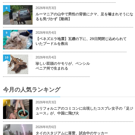
2026年8月3日
8
ルーマニアの山中で男性の背後にクマ、足を噛まれそうにな
るも気づかず【動画】
2026年8月4日
9
【ベネズエラ地震】瓦礫の下に、29日間閉じ込められて
いたプードルを救出
2026年8月4日
10
珍しい双頭のヤモリが、ペンシル
ベニア州で生まれる
今月の人気ランキング
2026年8月3日
1
カリフォルニアのコミコンに出現したコスプレ女子の「足ジ
ュース」が、中国に飛び火
2026年8月6日
2
タイのスタジアムに落雷、試合中のサッカー