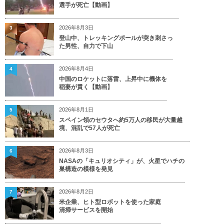
選手が死亡【動画】
2026年8月3日
3
登山中、トレッキングポールが突き刺さっ
た男性、自力で下山
2026年8月4日
4
中国のロケットに落雷、上昇中に機体を
稲妻が貫く【動画】
2026年8月1日
5
スペイン領のセウタへ約5万人の移民が大量越
境、混乱で57人が死亡
2026年8月3日
6
NASAの「キュリオシティ」が、火星でハチの
巣構造の模様を発見
2026年8月2日
7
米企業、ヒト型ロボットを使った家庭
清掃サービスを開始