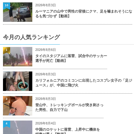
2026年8月3日
10
ルーマニアの山中で男性の背後にクマ、足を噛まれそうにな
るも気づかず【動画】
今月の人気ランキング
2026年8月6日
1
タイのスタジアムに落雷、試合中のサッカー
選手が死亡【動画】
2026年8月3日
2
カリフォルニアのコミコンに出現したコスプレ女子の「足ジ
ュース」が、中国に飛び火
2026年8月3日
3
登山中、トレッキングポールが突き刺さっ
た男性、自力で下山
2026年8月4日
4
中国のロケットに落雷、上昇中に機体を