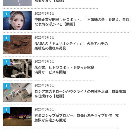
稲妻が貫く【動画】
2026年8月5日
5
中国企業が開発したロボット、「不気味の壁」を越え、自然
な表情を浮かべる【動画】
2026年8月3日
6
NASAの「キュリオシティ」が、火星でハチの
巣構造の模様を発見
2026年8月2日
7
米企業、ヒト型ロボットを使った家庭
清掃サービスを開始
2026年8月5日
8
ロシア軍のドローンがウクライナの男性を追跡、自爆攻撃
を仕掛ける【動画】
2026年8月5日
9
有名ゴシップ系ブロガー、自傷行為をライブ配信 救
急隊が自宅から搬送