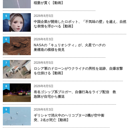
稲妻が貫く【動画】
2026年8月5日
5
中国企業が開発したロボット、「不気味の壁」を越え、自然
な表情を浮かべる【動画】
2026年8月3日
6
NASAの「キュリオシティ」が、火星でハチの
巣構造の模様を発見
2026年8月5日
7
ロシア軍のドローンがウクライナの男性を追跡、自爆攻撃
を仕掛ける【動画】
2026年8月5日
8
有名ゴシップ系ブロガー、自傷行為をライブ配信 救
急隊が自宅から搬送
2026年8月3日
9
ギリシャで消火中のヘリコプター2機が空中衝
突、2名が死亡【動画】