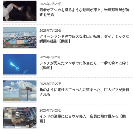
2026年7月29日
若者がアシカを蹴るような動画が浮上、米連邦当局が調
査を開始
2026年7月29日
グリーンランド沖で巨大な氷山が転覆、ダイナミックな
瞬間を撮影【動画】
2026年7月28日
シャチが死んだマンボウに体当たり、一瞬で粉々に砕く
【動画】
2026年7月27日
鳥のように電柱のてっぺんに留まった、巨大グマが撮影
される
2026年7月26日
インドの酒屋にヒョウが侵入、店員に飛び掛かる【動
画】