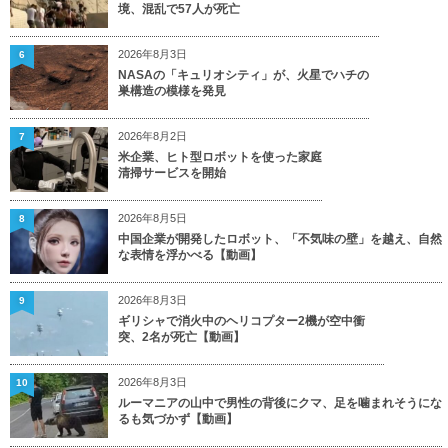
境、混乱で57人が死亡
2026年8月3日
6
NASAの「キュリオシティ」が、火星でハチの
巣構造の模様を発見
2026年8月2日
7
米企業、ヒト型ロボットを使った家庭
清掃サービスを開始
2026年8月5日
8
中国企業が開発したロボット、「不気味の壁」を越え、自然
な表情を浮かべる【動画】
2026年8月3日
9
ギリシャで消火中のヘリコプター2機が空中衝
突、2名が死亡【動画】
2026年8月3日
10
ルーマニアの山中で男性の背後にクマ、足を噛まれそうにな
るも気づかず【動画】