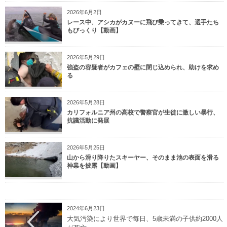
2026年6月2日
レース中、アシカがカヌーに飛び乗ってきて、選手たち
もびっくり【動画】
2026年5月29日
強盗の容疑者がカフェの壁に閉じ込められ、助けを求め
る
2026年5月28日
カリフォルニア州の高校で警察官が生徒に激しい暴行、
抗議活動に発展
2026年5月25日
山から滑り降りたスキーヤー、そのまま池の表面を滑る
神業を披露【動画】
2024年6月23日
大気汚染により世界で毎日、5歳未満の子供約2000人