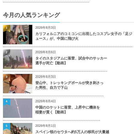
今月の人気ランキング
2026年8月3日
1
カリフォルニアのコミコンに出現したコスプレ女子の「足ジ
ュース」が、中国に飛び火
2026年8月6日
2
タイのスタジアムに落雷、試合中のサッカー
選手が死亡【動画】
2026年8月3日
3
登山中、トレッキングポールが突き刺さっ
た男性、自力で下山
2026年8月4日
4
中国のロケットに落雷、上昇中に機体を
稲妻が貫く【動画】
2026年8月1日
5
スペイン領のセウタへ約5万人の移民が大量越