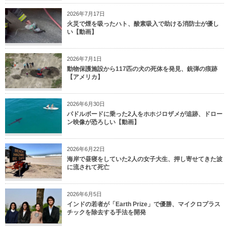
2026年7月17日
火災で煙を吸ったハト、酸素吸入で助ける消防士が優し
い【動画】
2026年7月1日
動物保護施設から117匹の犬の死体を発見、銃弾の痕跡
【アメリカ】
2026年6月30日
パドルボードに乗った2人をホホジロザメが追跡、ドロー
ン映像が恐ろしい【動画】
2026年6月22日
海岸で昼寝をしていた2人の女子大生、押し寄せてきた波
に流されて死亡
2026年6月5日
インドの若者が「Earth Prize」で優勝、マイクロプラス
チックを除去する手法を開発