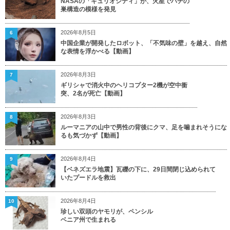
NASAの「キュリオシティ」が、火星でハチの
巣構造の模様を発見
2026年8月5日
6
中国企業が開発したロボット、「不気味の壁」を越え、自然
な表情を浮かべる【動画】
2026年8月3日
7
ギリシャで消火中のヘリコプター2機が空中衝
突、2名が死亡【動画】
2026年8月3日
8
ルーマニアの山中で男性の背後にクマ、足を噛まれそうにな
るも気づかず【動画】
2026年8月4日
9
【ベネズエラ地震】瓦礫の下に、29日間閉じ込められて
いたプードルを救出
2026年8月4日
10
珍しい双頭のヤモリが、ペンシル
ベニア州で生まれる