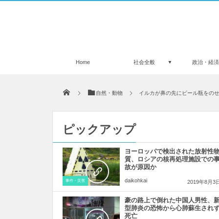
Home
社会全般
政治・経
自然・動物
イルカが鼻の先にビール瓶をの
ピックアップ
ヨーロッパで検出された放射性
質、ロシアの核再処理施設での
故が原因か
daikohkai
事件・災害
2019年8月3
豪の路上で倒れた中国人男性、
型肺炎の恐怖から心肺蘇生され
死亡