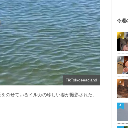
今週
1
2
TikTok/deeacland
3
瓶をのせているイルカの珍しい姿が撮影された。
4