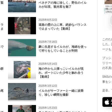
と緊
ベネチアの海に珍しく、野生のイル
カが出現、観光客を魅了
2025年8月22日
トラ
道路の壁の上に車、絶妙なバランス
しま
で止まっていた【動画】
このたび
2025年7月18日
した。
鼻で
豪に生息するイルカが、海綿を使っ
ージも
て狩りをしていることが判明
プッシ
リリー
2025年5月14日
の不具
の群
海の中から人懐っこいイルカが現
れ、ボートにいた少年と触れ合う
【動画】
SNS
事をシ
2025年3月12日
是非、
の尾
イルカがサーファーと一緒に波乗
り、珍しい瞬間を撮影
2025年1月23日