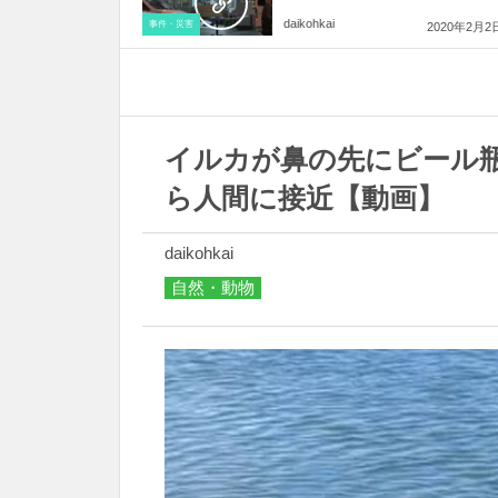
daikohkai
事件・災害
2020年2月2
イルカが鼻の先にビール
ら人間に接近【動画】
daikohkai
自然・動物