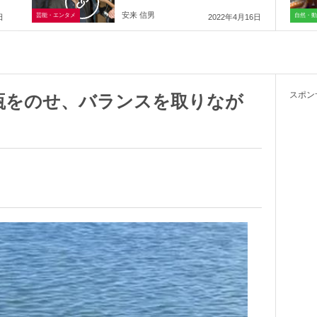
安来 信男
芸能・エンタメ
自然・動
日
2022年4月16日
スポン
瓶をのせ、バランスを取りなが