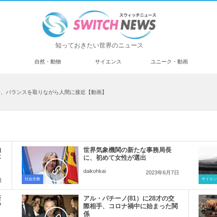
知っておきたい世界のニュース
済
自然・動物
サイエンス
ユニーク・動画
せ、バランスを取りながら人間に接近【動画】
物
世界気象機関の新たな事務局長
事
に、初めて女性が選出
daikohkai
2023年6月7日
社会全般
サイエン
日
新
アル・パチーノ(81）に28才の交
ず
際相手、コロナ禍中に始まった関
係