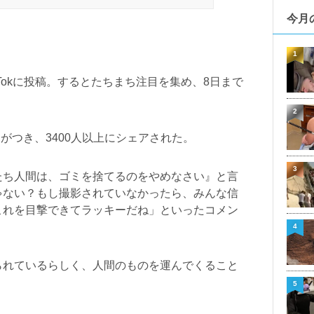
今月
1
Tokに投稿。するとたちまち注目を集め、8日まで
2
」がつき、3400人以上にシェアされた。
3
たち人間は、ゴミを捨てるのをやめなさい』と言
ゃない？もし撮影されていなかったら、みんな信
これを目撃できてラッキーだね」といったコメン
4
られているらしく、人間のものを運んでくること
5