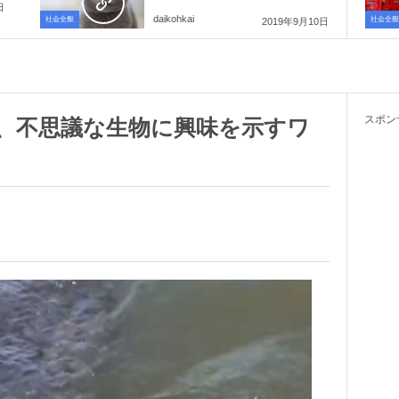
日
daikohkai
社会全般
社会全般
2019年9月10日
スポン
、不思議な生物に興味を示すワ