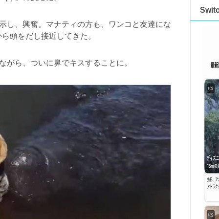
Swi
味を示し、興奮。マナティの方も、ワンコと友達にな
から頭をだし接近してきた。
ぎながら、ついに鼻でキスすることに。