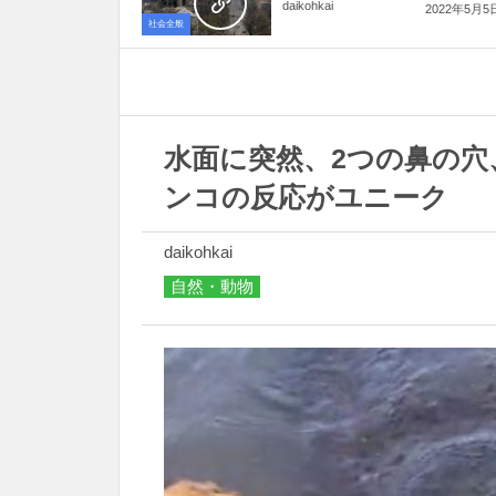
daikohkai
2022年5月5
社会全般
水面に突然、2つの鼻の穴
ンコの反応がユニーク
daikohkai
自然・動物