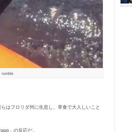
rumble
彼らはフロリダ州に生息し、草食で大人しいこと
app」の反応だ。