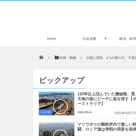
Home
社会全般
政治・経
自然・動物
水面に突然、2つの鼻の穴、不思
ピックアップ
120年以上沈んでいた難破船、悪
天候の後にビーチに姿を現す【
ーストラリア】
daikohkai
社会全般
2021年4月17
マリウポリの製鉄所内で激しい
闘、ロシア側は停戦の用意を発