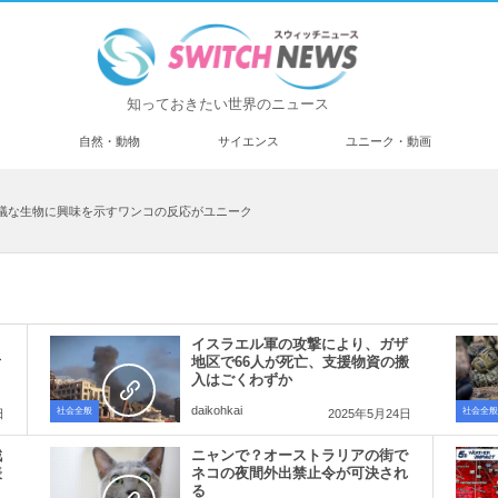
知っておきたい世界のニュース
済
自然・動物
サイエンス
ユニーク・動画
議な生物に興味を示すワンコの反応がユニーク
イスラエル軍の攻撃により、ガザ
オ
地区で66人が死亡、支援物資の搬
入はごくわずか
daikohkai
社会全般
社会全般
日
2025年5月24日
戦
ニャンで？オーストラリアの街で
表
ネコの夜間外出禁止令が可決され
る