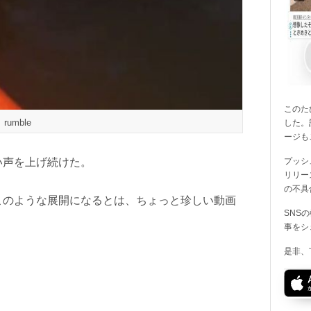
このたび
rumble
した。
ージも
い声を上げ続けた。
プッシ
リリー
の不具
このような展開になるとは、ちょっと珍しい動画
SNS
事をシ
是非、