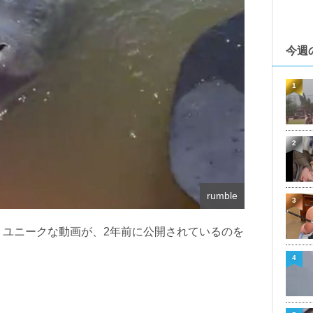
今週
1
2
rumble
3
くユニークな動画が、2年前に公開されているのを
4