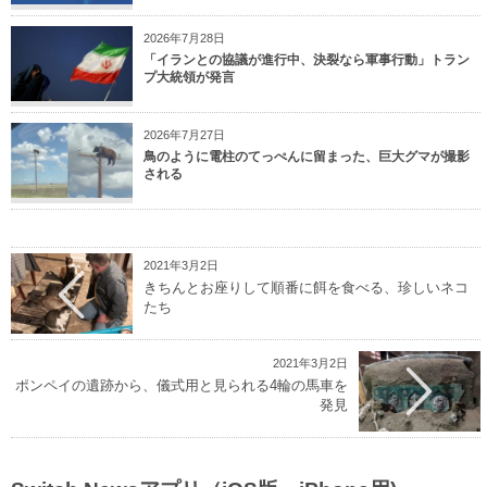
2026年7月28日
「イランとの協議が進行中、決裂なら軍事行動」トラン
プ大統領が発言
2026年7月27日
鳥のように電柱のてっぺんに留まった、巨大グマが撮影
される
2021年3月2日
きちんとお座りして順番に餌を食べる、珍しいネコ
たち
2021年3月2日
ポンペイの遺跡から、儀式用と見られる4輪の馬車を
発見