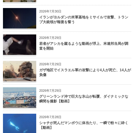
2026年7月30日
イランがヨルダンの米軍基地をミサイルで攻撃、トラン
プ大統領が報復を誓う
2026年7月29日
若者がアシカを蹴るような動画が浮上、米連邦当局が調
査を開始
2026年7月29日
ガザ地区でイスラエル軍の攻撃により4人が死亡、14人が
負傷
2026年7月29日
グリーンランド沖で巨大な氷山が転覆、ダイナミックな
瞬間を撮影【動画】
2026年7月28日
シャチが死んだマンボウに体当たり、一瞬で粉々に砕く
【動画】