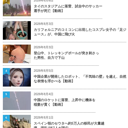
2026年8月6日
1
タイのスタジアムに落雷、試合中のサッカー
選手が死亡【動画】
2026年8月3日
2
カリフォルニアのコミコンに出現したコスプレ女子の「足ジ
ュース」が、中国に飛び火
2026年8月3日
3
登山中、トレッキングポールが突き刺さっ
た男性、自力で下山
2026年8月5日
4
中国企業が開発したロボット、「不気味の壁」を越え、自然
な表情を浮かべる【動画】
2026年8月4日
5
中国のロケットに落雷、上昇中に機体を
稲妻が貫く【動画】
2026年8月1日
6
スペイン領のセウタへ約5万人の移民が大量越