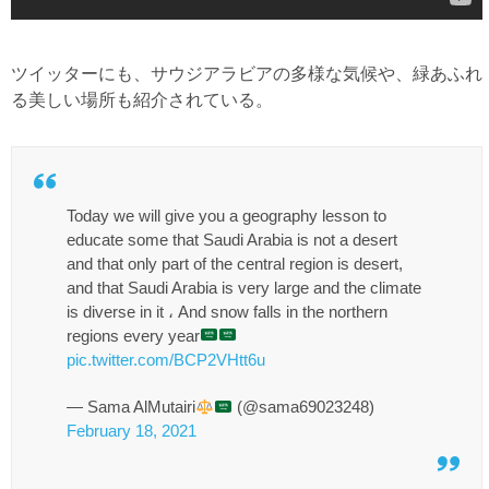
ツイッターにも、サウジアラビアの多様な気候や、緑あふれ
る美しい場所も紹介されている。
Today we will give you a geography lesson to
educate some that Saudi Arabia is not a desert
and that only part of the central region is desert,
and that Saudi Arabia is very large and the climate
is diverse in it ، And snow falls in the northern
regions every year
pic.twitter.com/BCP2VHtt6u
— Sama AlMutairi
(@sama69023248)
February 18, 2021