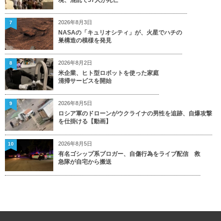
境、混乱で57人が死亡
2026年8月3日
7
NASAの「キュリオシティ」が、火星でハチの
巣構造の模様を発見
2026年8月2日
8
米企業、ヒト型ロボットを使った家庭
清掃サービスを開始
2026年8月5日
9
ロシア軍のドローンがウクライナの男性を追跡、自爆攻撃
を仕掛ける【動画】
2026年8月5日
10
有名ゴシップ系ブロガー、自傷行為をライブ配信 救
急隊が自宅から搬送