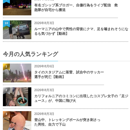
有名ゴシップ系ブロガー、自傷行為をライブ配信 救
急隊が自宅から搬送
2026年8月3日
10
ルーマニアの山中で男性の背後にクマ、足を噛まれそうにな
るも気づかず【動画】
今月の人気ランキング
2026年8月6日
1
タイのスタジアムに落雷、試合中のサッカー
選手が死亡【動画】
2026年8月3日
2
カリフォルニアのコミコンに出現したコスプレ女子の「足ジ
ュース」が、中国に飛び火
2026年8月3日
3
登山中、トレッキングポールが突き刺さっ
た男性、自力で下山