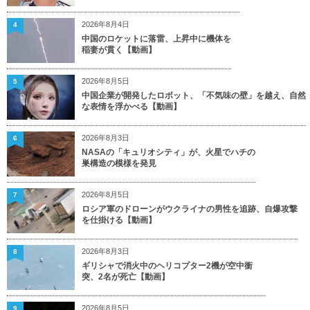
2026年8月4日
4
中国のロケットに落雷、上昇中に機体を
稲妻が貫く【動画】
2026年8月5日
5
中国企業が開発したロボット、「不気味の壁」を越え、自然
な表情を浮かべる【動画】
2026年8月3日
6
NASAの「キュリオシティ」が、火星でハチの
巣構造の模様を発見
2026年8月5日
7
ロシア軍のドローンがウクライナの男性を追跡、自爆攻撃
を仕掛ける【動画】
2026年8月3日
8
ギリシャで消火中のヘリコプター2機が空中衝
突、2名が死亡【動画】
2026年8月5日
9