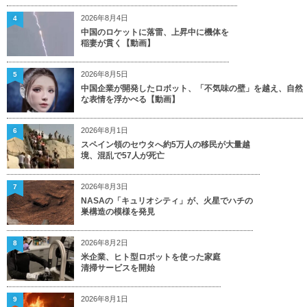
2026年8月4日
4
中国のロケットに落雷、上昇中に機体を
稲妻が貫く【動画】
2026年8月5日
5
中国企業が開発したロボット、「不気味の壁」を越え、自然
な表情を浮かべる【動画】
2026年8月1日
6
スペイン領のセウタへ約5万人の移民が大量越
境、混乱で57人が死亡
2026年8月3日
7
NASAの「キュリオシティ」が、火星でハチの
巣構造の模様を発見
2026年8月2日
8
米企業、ヒト型ロボットを使った家庭
清掃サービスを開始
2026年8月1日
9