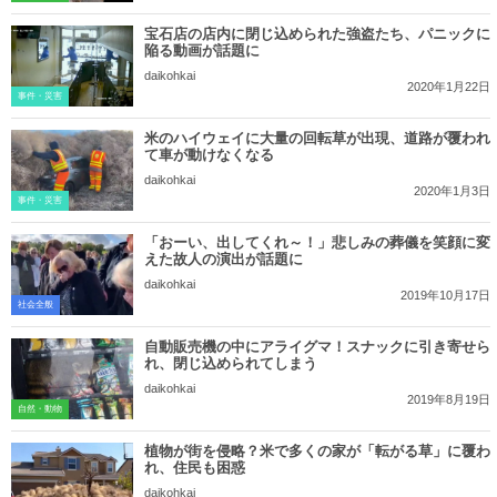
宝石店の店内に閉じ込められた強盗たち、パニックに
陥る動画が話題に
daikohkai
2020年1月22日
事件・災害
米のハイウェイに大量の回転草が出現、道路が覆われ
て車が動けなくなる
daikohkai
2020年1月3日
事件・災害
「おーい、出してくれ～！」悲しみの葬儀を笑顔に変
えた故人の演出が話題に
daikohkai
2019年10月17日
社会全般
自動販売機の中にアライグマ！スナックに引き寄せら
れ、閉じ込められてしまう
daikohkai
2019年8月19日
自然・動物
植物が街を侵略？米で多くの家が「転がる草」に覆わ
れ、住民も困惑
daikohkai