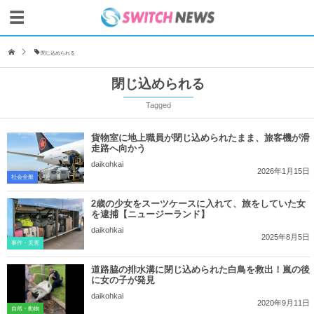
閉じ込められる
閉じ込められる
Tagged
貨物室に地上職員が閉じ込められたまま、旅客機が滑
走路へ向かう
daikohkai
2026年1月15日
社会全般
2歳の少女をスーツケースに入れて、旅をしていた女
を逮捕【ニュージーランド】
daikohkai
2025年8月5日
事件・災害
道路脇の排水溝に閉じ込められた白鳥を救出！嵐の後
に女の子が発見
daikohkai
2020年9月11日
自然・動物