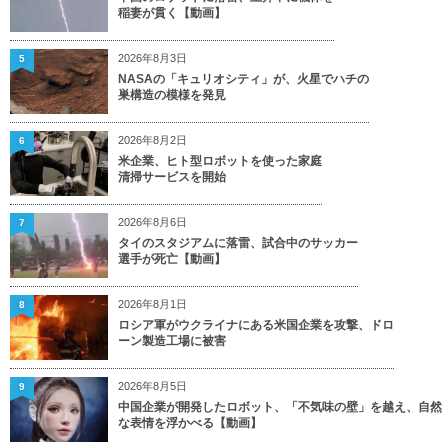
稲妻が貫く【動画】
2026年8月3日
5
NASAの「キュリオシティ」が、火星でハチの
巣構造の模様を発見
2026年8月2日
6
米企業、ヒト型ロボットを使った家庭
清掃サービスを開始
2026年8月6日
7
タイのスタジアムに落雷、試合中のサッカー
選手が死亡【動画】
2026年8月1日
8
ロシア軍がウクライナにある米国企業を攻撃、ドロ
ーン製造工場に被害
2026年8月5日
9
中国企業が開発したロボット、「不気味の壁」を越え、自然
な表情を浮かべる【動画】