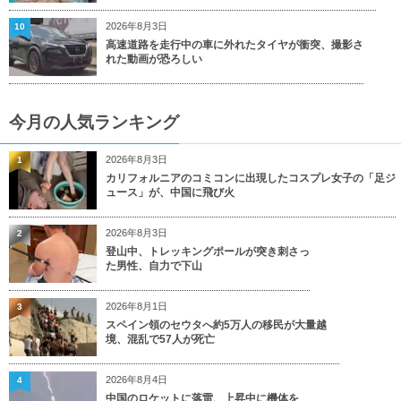
2026年8月3日
10
高速道路を走行中の車に外れたタイヤが衝突、撮影さ
れた動画が恐ろしい
今月の人気ランキング
2026年8月3日
1
カリフォルニアのコミコンに出現したコスプレ女子の「足ジ
ュース」が、中国に飛び火
2026年8月3日
2
登山中、トレッキングポールが突き刺さっ
た男性、自力で下山
2026年8月1日
3
スペイン領のセウタへ約5万人の移民が大量越
境、混乱で57人が死亡
2026年8月4日
4
中国のロケットに落雷、上昇中に機体を