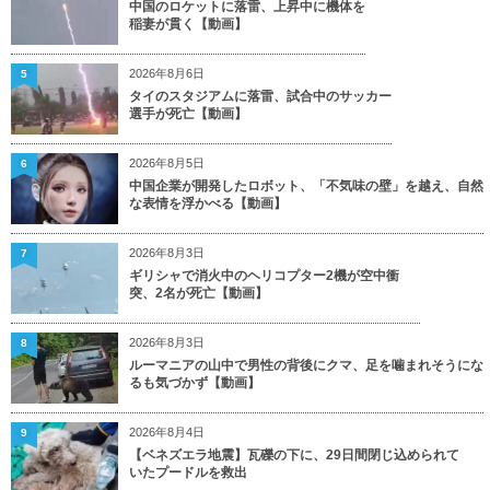
中国のロケットに落雷、上昇中に機体を
稲妻が貫く【動画】
2026年8月6日
5
タイのスタジアムに落雷、試合中のサッカー
選手が死亡【動画】
2026年8月5日
6
中国企業が開発したロボット、「不気味の壁」を越え、自然
な表情を浮かべる【動画】
2026年8月3日
7
ギリシャで消火中のヘリコプター2機が空中衝
突、2名が死亡【動画】
2026年8月3日
8
ルーマニアの山中で男性の背後にクマ、足を噛まれそうにな
るも気づかず【動画】
2026年8月4日
9
【ベネズエラ地震】瓦礫の下に、29日間閉じ込められて
いたプードルを救出