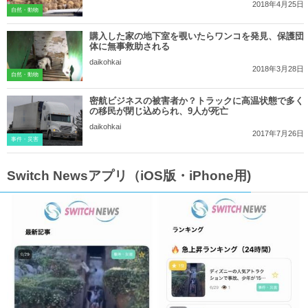
2018年4月25日
自然・動物
購入した家の地下室を覗いたらワンコを発見、保護団
体に無事救助される
daikohkai
2018年3月28日
自然・動物
密航ビジネスの被害者か？トラックに高温状態で多く
の移民が閉じ込められ、9人が死亡
daikohkai
2017年7月26日
事件・災害
Switch Newsアプリ（iOS版・iPhone用)