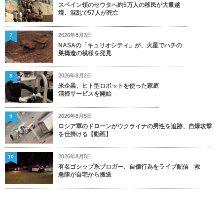
スペイン領のセウタへ約5万人の移民が大量越
境、混乱で57人が死亡
2026年8月3日
7
NASAの「キュリオシティ」が、火星でハチの
巣構造の模様を発見
2026年8月2日
8
米企業、ヒト型ロボットを使った家庭
清掃サービスを開始
2026年8月5日
9
ロシア軍のドローンがウクライナの男性を追跡、自爆攻撃
を仕掛ける【動画】
2026年8月5日
10
有名ゴシップ系ブロガー、自傷行為をライブ配信 救
急隊が自宅から搬送