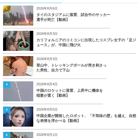
2026年8月6日
1
タイのスタジアムに落雷、試合中のサッカー
選手が死亡【動画】
2026年8月3日
2
カリフォルニアのコミコンに出現したコスプレ女子の「足ジ
ュース」が、中国に飛び火
2026年8月3日
3
登山中、トレッキングポールが突き刺さっ
た男性、自力で下山
2026年8月4日
4
中国のロケットに落雷、上昇中に機体を
稲妻が貫く【動画】
2026年8月5日
5
中国企業が開発したロボット、「不気味の壁」を越え、自然
な表情を浮かべる【動画】
2026年8月1日
6