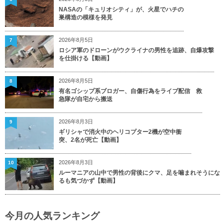
NASAの「キュリオシティ」が、火星でハチの
巣構造の模様を発見
2026年8月5日
7
ロシア軍のドローンがウクライナの男性を追跡、自爆攻撃
を仕掛ける【動画】
2026年8月5日
8
有名ゴシップ系ブロガー、自傷行為をライブ配信 救
急隊が自宅から搬送
2026年8月3日
9
ギリシャで消火中のヘリコプター2機が空中衝
突、2名が死亡【動画】
2026年8月3日
10
ルーマニアの山中で男性の背後にクマ、足を噛まれそうにな
るも気づかず【動画】
今月の人気ランキング