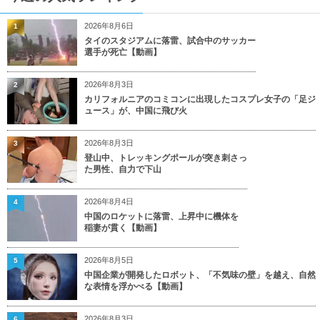
2026年8月6日
1
タイのスタジアムに落雷、試合中のサッカー
選手が死亡【動画】
2026年8月3日
2
カリフォルニアのコミコンに出現したコスプレ女子の「足ジ
ュース」が、中国に飛び火
2026年8月3日
3
登山中、トレッキングポールが突き刺さっ
た男性、自力で下山
2026年8月4日
4
中国のロケットに落雷、上昇中に機体を
稲妻が貫く【動画】
2026年8月5日
5
中国企業が開発したロボット、「不気味の壁」を越え、自然
な表情を浮かべる【動画】
2026年8月3日
6