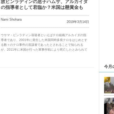
故ビンラディンの息子ハムザ、アルカイダ
の指導者として君臨か？米国は懸賞金も
Nami Shohara
2019年3月14日
ウサマ・ビンラディン容疑者といえばテロ組織アルカイダの指
導者であり、2001年に発生した米国同時多発テロをはじめとす
る数々のテロ事件の首謀者であったとされることで知られる
が、2011年に米国が行った軍事作戦により死亡したとみられて
今月
1
2