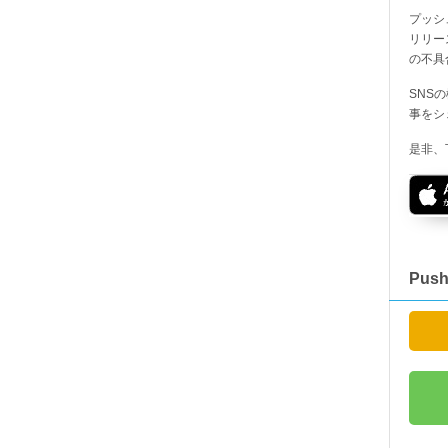
プッシ
リリー
の不具
SNS
事をシ
是非、
Pus