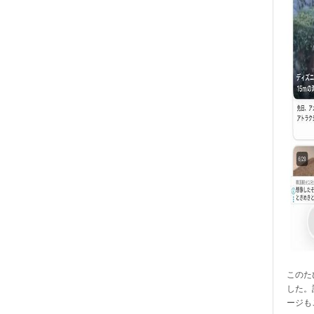
このたび
した。
ージも