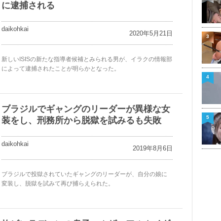
に逮捕される
daikohkai
2020年5月21日
3
新しいISISの新たな指導者候補とみられる男が、イラクの情報部
によって逮捕されたことが明らかとなった。
4
ブラジルでギャングのリーダーが異様な女
5
装をし、刑務所から脱獄を試みるも失敗
daikohkai
2019年8月6日
ブラジルで投獄されていたギャングのリーダーが、自分の娘に
変装し、脱獄を試みて再び捕らえられた。