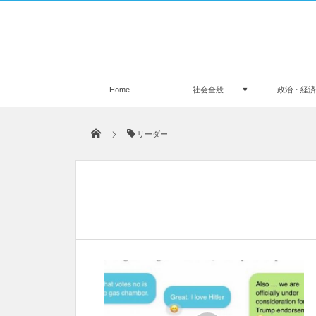
Home
社会全般
政治・経
リーダー