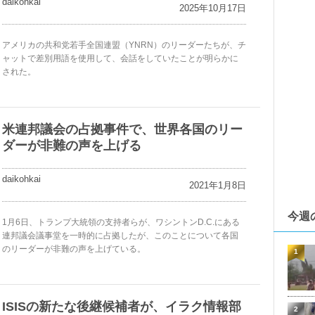
daikohkai
2025年10月17日
アメリカの共和党若手全国連盟（YNRN）のリーダーたちが、チ
ャットで差別用語を使用して、会話をしていたことが明らかに
された。
米連邦議会の占拠事件で、世界各国のリー
ダーが非難の声を上げる
daikohkai
2021年1月8日
今週
1月6日、トランプ大統領の支持者らが、ワシントンD.C.にある
連邦議会議事堂を一時的に占拠したが、このことについて各国
のリーダーが非難の声を上げている。
1
ISISの新たな後継候補者が、イラク情報部
2