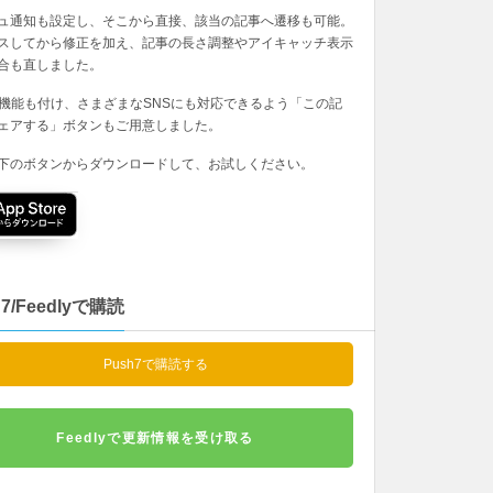
ュ通知も設定し、そこから直接、該当の記事へ遷移も可能。
スしてから修正を加え、記事の長さ調整やアイキャッチ表示
合も直しました。
の機能も付け、さまざまなSNSにも対応できるよう「この記
ェアする」ボタンもご用意しました。
下のボタンからダウンロードして、お試しください。
h7/Feedlyで購読
Push7で購読する
Feedlyで更新情報を受け取る