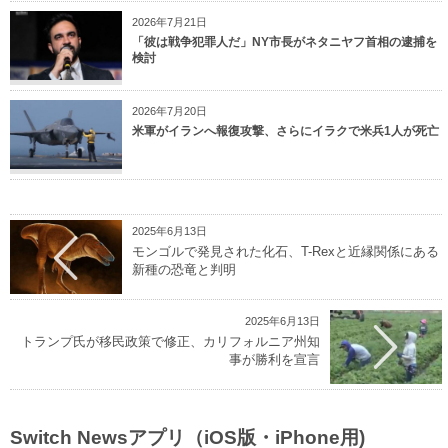
2026年7月21日
「彼は戦争犯罪人だ」NY市長がネタニヤフ首相の逮捕を
検討
2026年7月20日
米軍がイランへ報復攻撃、さらにイラクで米兵1人が死亡
2025年6月13日
モンゴルで発見された化石、T-Rexと近縁関係にある
新種の恐竜と判明
2025年6月13日
トランプ氏が移民政策で修正、カリフォルニア州知
事が勝利を宣言
Switch Newsアプリ（iOS版・iPhone用)