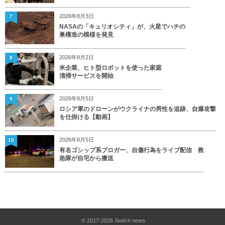
2026年8月3日
7
NASAの「キュリオシティ」が、火星でハチの
巣構造の模様を発見
2026年8月2日
8
米企業、ヒト型ロボットを使った家庭
清掃サービスを開始
2026年8月5日
9
ロシア軍のドローンがウクライナの男性を追跡、自爆攻撃
を仕掛ける【動画】
2026年8月5日
10
有名ゴシップ系ブロガー、自傷行為をライブ配信 救
急隊が自宅から搬送
© 2017-2026
Switch news