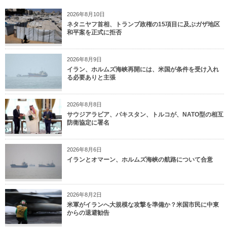
2026年8月10日
ネタニヤフ首相、トランプ政権の15項目に及ぶガザ地区
和平案を正式に拒否
2026年8月9日
イラン、ホルムズ海峡再開には、米国が条件を受け入れ
る必要ありと主張
2026年8月8日
サウジアラビア、パキスタン、トルコが、NATO型の相互
防衛協定に署名
2026年8月6日
イランとオマーン、ホルムズ海峡の航路について合意
2026年8月2日
米軍がイランへ大規模な攻撃を準備か？米国市民に中東
からの退避勧告