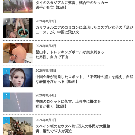
タイのスタジアムに落雷、試合中のサッカー
選手が死亡【動画】
2026年8月3日
2
カリフォルニアのコミコンに出現したコスプレ女子の「足ジ
ュース」が、中国に飛び火
2026年8月3日
3
登山中、トレッキングポールが突き刺さっ
た男性、自力で下山
2026年8月5日
4
中国企業が開発したロボット、「不気味の壁」を越え、自然
な表情を浮かべる【動画】
2026年8月4日
5
中国のロケットに落雷、上昇中に機体を
稲妻が貫く【動画】
2026年8月1日
6
スペイン領のセウタへ約5万人の移民が大量越
境、混乱で57人が死亡