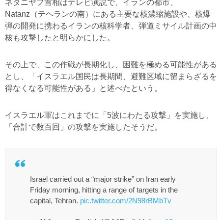
ネタニヤフ首相はテレビ演説で、イランの都市、
Natanz（テヘランの南）にある主要な核濃縮施設や、核爆
弾の開発に携わるイランの核科学者、弾道ミサイル計画の中
核も攻撃したと明らかにした。
その上で、この作戦が長期化し、困難を極める可能性がある
とし、「イスラエル国民は長期間、避難区域に留まらざるを
得なくなる可能性がある」と述べたという。
イスラエル軍はこれまでに「5波にわたる攻撃」を実施し、
「合計で数百回」の攻撃を実施したそうだ。
Israel carried out a “major strike” on Iran early
Friday morning, hitting a range of targets in the
capital, Tehran.
pic.twitter.com/2N98rBMbTv