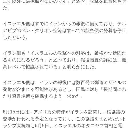
こす以外に選択肢がないのです」と述べ、攻撃を正当化させ
た。
イスラエル側はすでにイランからの報復に備えており、テル
アビブのベン・グリオン空港はすべての航空便の発着を停止
したという。
イラン側も「イスラエルの攻撃への対応は、厳格かつ断固た
るものになるだろう」と述べており、報復措置の詳細は「最
高レベルで協議されている」と明らかにした。
イスラエル側は、イランの報復には数百発の弾道ミサイルの
発射が含まれる可能性があるとし、国民に対し「長期間にわ
たり避難場所を確保するよう」求めた。
6月15日には、アメリカの特使がイランを訪問し、核協議の
交渉が行われる予定となっており、この協議をまとめたいト
ランプ大統領も6月9日、イスラエルのネタニヤフ首相と電