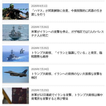
2026年8月1日
「ハマス」が武装解除に合意、今後段階的に武器の引き
渡しを行う
2026年7月26日
米軍がイランへの攻撃を停止、ガザ地区では7人のパレス
チナ人が死亡
2026年7月25日
トランプ大統領、「イランと協議している」と発言、臨
戦態勢も維持
2026年7月24日
トランプ大統領、イランへの前例のない大規模な攻撃を
検討
2026年7月23日
米軍が12日連続でイランを攻撃、トランプ大統領は橋や
発電所を攻撃すると再び脅迫