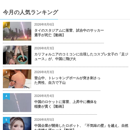
今月の人気ランキング
2026年8月6日
1
タイのスタジアムに落雷、試合中のサッカー
選手が死亡【動画】
2026年8月3日
2
カリフォルニアのコミコンに出現したコスプレ女子の「足ジ
ュース」が、中国に飛び火
2026年8月3日
3
登山中、トレッキングポールが突き刺さっ
た男性、自力で下山
2026年8月4日
4
中国のロケットに落雷、上昇中に機体を
稲妻が貫く【動画】
2026年8月5日
5
中国企業が開発したロボット、「不気味の壁」を越え、自然