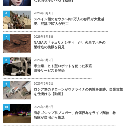
な表情を浮かべる【動画】
2026年8月1日
6
スペイン領のセウタへ約5万人の移民が大量越
境、混乱で57人が死亡
2026年8月3日
7
NASAの「キュリオシティ」が、火星でハチの
巣構造の模様を発見
2026年8月2日
8
米企業、ヒト型ロボットを使った家庭
清掃サービスを開始
2026年8月5日
9
ロシア軍のドローンがウクライナの男性を追跡、自爆攻撃
を仕掛ける【動画】
2026年8月5日
10
有名ゴシップ系ブロガー、自傷行為をライブ配信 救
急隊が自宅から搬送