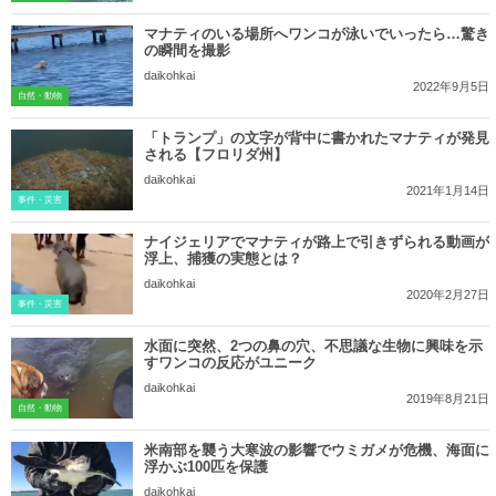
マナティのいる場所へワンコが泳いでいったら…驚き
の瞬間を撮影
daikohkai
2022年9月5日
自然・動物
「トランプ」の文字が背中に書かれたマナティが発見
される【フロリダ州】
daikohkai
2021年1月14日
事件・災害
ナイジェリアでマナティが路上で引きずられる動画が
浮上、捕獲の実態とは？
daikohkai
2020年2月27日
事件・災害
水面に突然、2つの鼻の穴、不思議な生物に興味を示
すワンコの反応がユニーク
daikohkai
2019年8月21日
自然・動物
米南部を襲う大寒波の影響でウミガメが危機、海面に
浮かぶ100匹を保護
daikohkai