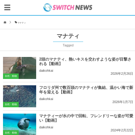
マナティ
マナティ
Tagged
2頭のマナティ、熱いキスを交わすような姿が目撃さ
れる【動画】
daikohkai
2026年2月26日
自然・動物
フロリダ州で数百頭のマナティが集結、温かい海で新
年を迎える【動画】
daikohkai
2026年1月7日
自然・動物
マナティーが水の中で回転、フレンドリーな姿が可愛
い【動画】
daikohkai
2024年2月22日
自然・動物