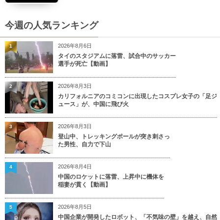
今週の人気ランキング
2026年8月6日
1
タイのスタジアムに落雷、試合中のサッカー
選手が死亡【動画】
2026年8月3日
2
カリフォルニアのコミコンに出現したコスプレ女子の「足ジ
ュース」が、中国に飛び火
2026年8月3日
3
登山中、トレッキングポールが突き刺さっ
た男性、自力で下山
2026年8月4日
4
中国のロケットに落雷、上昇中に機体を
稲妻が貫く【動画】
2026年8月5日
5
中国企業が開発したロボット、「不気味の壁」を越え、自然