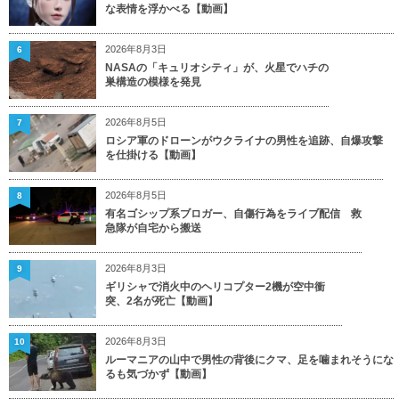
な表情を浮かべる【動画】
2026年8月3日
6
NASAの「キュリオシティ」が、火星でハチの
巣構造の模様を発見
2026年8月5日
7
ロシア軍のドローンがウクライナの男性を追跡、自爆攻撃
を仕掛ける【動画】
2026年8月5日
8
有名ゴシップ系ブロガー、自傷行為をライブ配信 救
急隊が自宅から搬送
2026年8月3日
9
ギリシャで消火中のヘリコプター2機が空中衝
突、2名が死亡【動画】
2026年8月3日
10
ルーマニアの山中で男性の背後にクマ、足を噛まれそうにな
るも気づかず【動画】