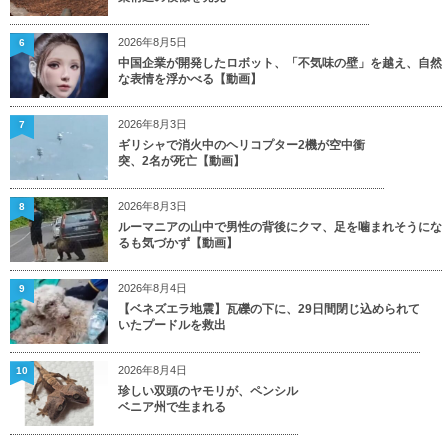
2026年8月5日
6
中国企業が開発したロボット、「不気味の壁」を越え、自然
な表情を浮かべる【動画】
2026年8月3日
7
ギリシャで消火中のヘリコプター2機が空中衝
突、2名が死亡【動画】
2026年8月3日
8
ルーマニアの山中で男性の背後にクマ、足を噛まれそうにな
るも気づかず【動画】
2026年8月4日
9
【ベネズエラ地震】瓦礫の下に、29日間閉じ込められて
いたプードルを救出
2026年8月4日
10
珍しい双頭のヤモリが、ペンシル
ベニア州で生まれる