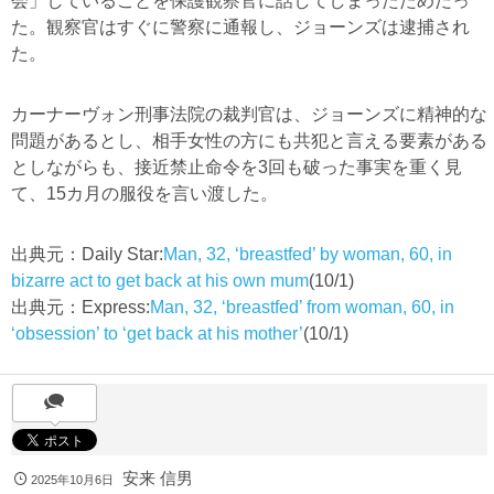
会」していることを保護観察官に話してしまったためだっ
た。観察官はすぐに警察に通報し、ジョーンズは逮捕され
た。
カーナーヴォン刑事法院の裁判官は、ジョーンズに精神的な
問題があるとし、相手女性の方にも共犯と言える要素がある
としながらも、接近禁止命令を3回も破った事実を重く見
て、15カ月の服役を言い渡した。
出典元：Daily Star:
Man, 32, ‘breastfed’ by woman, 60, in
bizarre act to get back at his own mum
(10/1)
出典元：Express:
Man, 32, ‘breastfed’ from woman, 60, in
‘obsession’ to ‘get back at his mother’
(10/1)
安来 信男
2025年10月6日