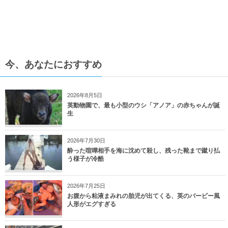
今、あなたにおすすめ
2026年8月5日
英動物園で、最も小型のウシ「アノア」の赤ちゃんが誕
生
2026年7月30日
酔った喧嘩相手を海に沈めて殺し、残った靴まで蹴り払
う様子が冷酷
2026年7月25日
お腹から粘液まみれの胎児が出てくる、英のバービー風
人形がエグすぎる