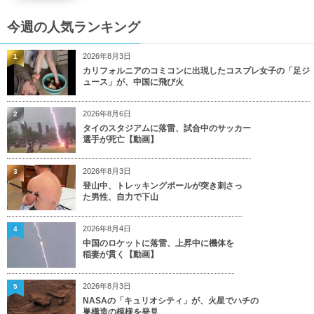
今週の人気ランキング
2026年8月3日
1
カリフォルニアのコミコンに出現したコスプレ女子の「足ジ
ュース」が、中国に飛び火
2026年8月6日
2
タイのスタジアムに落雷、試合中のサッカー
選手が死亡【動画】
2026年8月3日
3
登山中、トレッキングポールが突き刺さっ
た男性、自力で下山
2026年8月4日
4
中国のロケットに落雷、上昇中に機体を
稲妻が貫く【動画】
2026年8月3日
5
NASAの「キュリオシティ」が、火星でハチの
巣構造の模様を発見