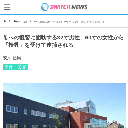
事件・災害
母への復讐に固執する32才男性、60才の女性から「授乳」を受けて逮捕される
母への復讐に固執する32才男性、60才の女性から
「授乳」を受けて逮捕される
安来 信男
事件・災害