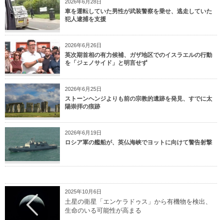
2026年6月28日
車を運転していた男性が武装警察を乗せ、逃走していた
犯人逮捕を支援
2026年6月26日
英次期首相の有力候補、ガザ地区でのイスラエルの行動
を「ジェノサイド」と明言せず
2026年6月25日
ストーンヘンジよりも前の宗教的遺跡を発見、すでに太
陽崇拝の痕跡
2026年6月19日
ロシア軍の艦船が、英仏海峡でヨットに向けて警告射撃
2025年10月6日
土星の衛星「エンケラドゥス」から有機物を検出、
生命のいる可能性が高まる