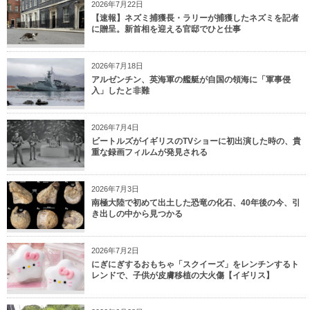
2026年7月22日
【速報】ネズミ捕獲長・ラリーが捕獲したネズミを記者
に贈呈。新首相を迎える官邸でひと仕事
2026年7月18日
アルゼンチン、英海軍の艦艇が自国の領海に「軍事侵
入」したと非難
2026年7月4日
ビートルズがイギリスのTVショーに初出演した時の、貴
重な録画フィルムが発見される
2026年7月3日
南極大陸で初めて出土した恐竜の化石、40年後の今、引
き出しの中から見つかる
2026年7月2日
にぎにぎするおもちゃ「スクイーズ」をレンチンするト
レンドで、子供が皮膚移植の大火傷【イギリス】