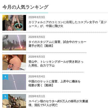
今月の人気ランキング
2026年8月3日
1
カリフォルニアのコミコンに出現したコスプレ女子の「足ジ
ュース」が、中国に飛び火
2026年8月6日
2
タイのスタジアムに落雷、試合中のサッカー
選手が死亡【動画】
2026年8月3日
3
登山中、トレッキングポールが突き刺さっ
た男性、自力で下山
2026年8月4日
4
中国のロケットに落雷、上昇中に機体を
稲妻が貫く【動画】
2026年8月1日
5
スペイン領のセウタへ約5万人の移民が大量越
境、混乱で57人が死亡