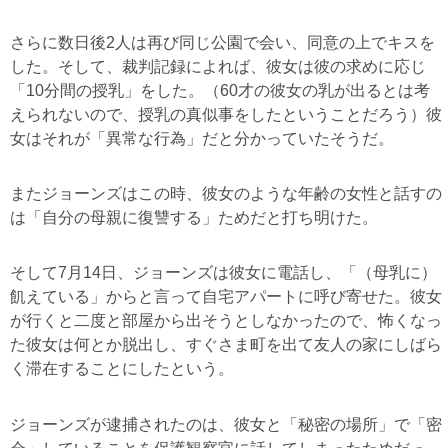
さらに数日後2人は再び同じ公園で会い、同意の上でキスを
した。そして、裁判記録によれば、彼女は彼の求めに応じ
「10分間の授乳」をした。（60才の彼女の乳が出るとは考
えられないので、授乳の真似事をしたということだろう）彼
女はそれが「異常な行為」だと分かっていたそうだ。
またジョーンズはこの時、彼女のような年齢の女性と話すの
は「自分の母親に復讐する」ためだと打ち明けた。
そして7月14日、ジョーンズは彼女に電話し、「（母乳に）
飢えている」からと言って自宅アパートに呼び寄せた。彼女
が行くと二度と部屋から出そうとしなかったので、怖くなっ
た彼女は何とか脱出し、すぐさま町を出て友人の家にしばら
く滞在することにしたという。
ジョーンズが逮捕されたのは、彼女と「秘密の場所」で「密