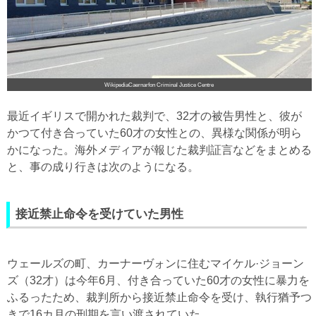
WikipediaCaernarfon Criminal Justice Centre
最近イギリスで開かれた裁判で、32才の被告男性と、彼が
かつて付き合っていた60才の女性との、異様な関係が明ら
かになった。海外メディアが報じた裁判証言などをまとめる
と、事の成り行きは次のようになる。
接近禁止命令を受けていた男性
ウェールズの町、カーナーヴォンに住むマイケル·ジョーン
ズ（32才）は今年6月、付き合っていた60才の女性に暴力を
ふるったため、裁判所から接近禁止命令を受け、執行猶予つ
きで16カ月の刑期を言い渡されていた。