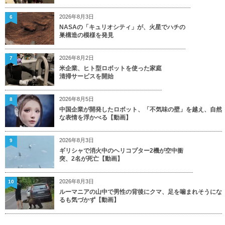
2026年8月3日
6
NASAの「キュリオシティ」が、火星でハチの
巣構造の模様を発見
2026年8月2日
7
米企業、ヒト型ロボットを使った家庭
清掃サービスを開始
2026年8月5日
8
中国企業が開発したロボット、「不気味の壁」を越え、自然
な表情を浮かべる【動画】
2026年8月3日
9
ギリシャで消火中のヘリコプター2機が空中衝
突、2名が死亡【動画】
2026年8月3日
10
ルーマニアの山中で男性の背後にクマ、足を噛まれそうにな
るも気づかず【動画】