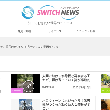
知っておきたい世界のニュース
済
自然・動物
サイエンス
ユニーク・動画
ッチ、驚異の身体能力を見せるネコの動画がすごい
カ
人間に助けられ母親と再会する子
ぎ
ヤギ、駆け寄っていく姿が感動的
daikohkai
2020年9月15日
Goodnews
ライフス
日
ハロウィーンにもぴったり！米男
】
性がつくった動く巨大な骸骨がす
ごい