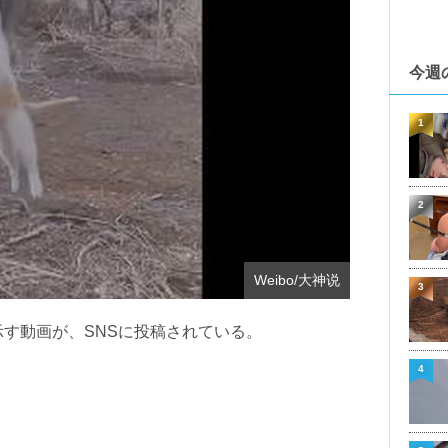
今週
1
2
Weibo/大神说
3
す動画が、SNSに投稿されている。
4