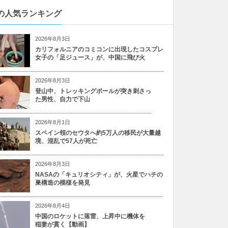
の人気ランキング
2026年8月3日
カリフォルニアのコミコンに出現したコスプレ
女子の「足ジュース」が、中国に飛び火
2026年8月3日
登山中、トレッキングポールが突き刺さっ
た男性、自力で下山
2026年8月1日
スペイン領のセウタへ約5万人の移民が大量越
境、混乱で57人が死亡
2026年8月3日
NASAの「キュリオシティ」が、火星でハチの
巣構造の模様を発見
2026年8月4日
中国のロケットに落雷、上昇中に機体を
稲妻が貫く【動画】