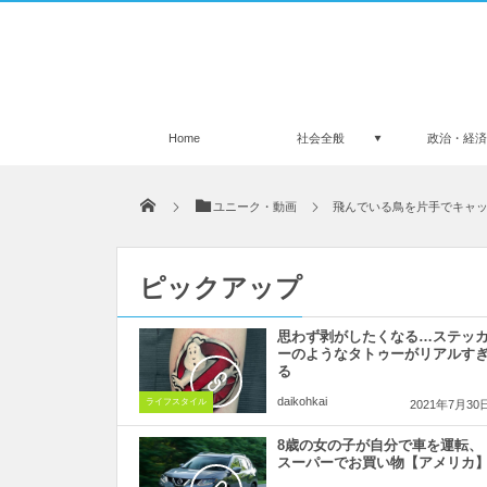
Home
社会全般
政治・経
ユニーク・動画
飛んでいる鳥を片手でキャ
ピックアップ
思わず剥がしたくなる…ステッ
ーのようなタトゥーがリアルす
る
daikohkai
ライフスタイル
2021年7月30
8歳の女の子が自分で車を運転、
スーパーでお買い物【アメリカ