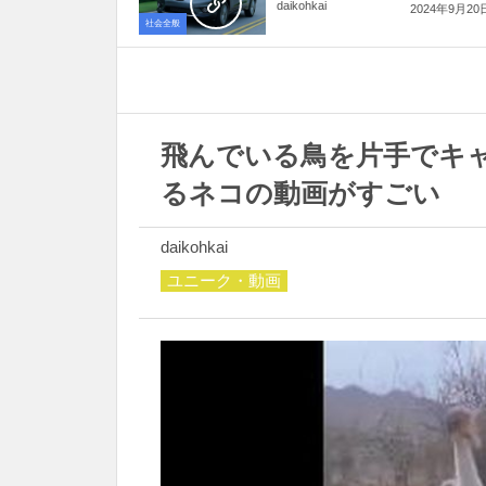
daikohkai
2024年9月20
社会全般
飛んでいる鳥を片手でキ
るネコの動画がすごい
daikohkai
ユニーク・動画