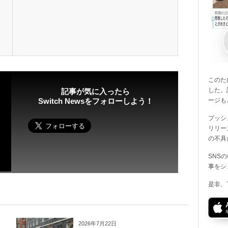
このたび
した。
記事が気に入ったら
ージも
Switch Newsをフォローしよう！
プッシ
リリー
の不具
SNS
事をシ
是非、
2026年7月22日