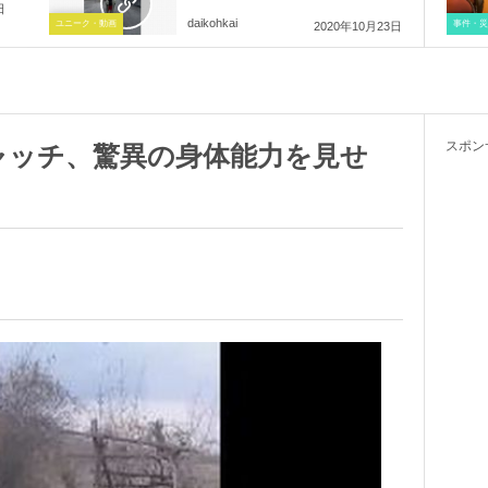
日
daikohkai
ユニーク・動画
事件・災
2020年10月23日
スポン
ャッチ、驚異の身体能力を見せ