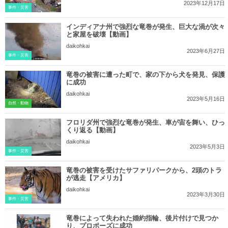
2023年12月17日
事件・災害
インディアナ州で強烈な竜巻が発生、巨大な渦が次々
と家屋を破壊【動画】
daikohkai
2023年6月27日
事件・災害
竜巻の被害に遭った町で、家の下から犬を発見、保護
に成功
daikohkai
2023年5月16日
自然・動物
フロリダ州で強烈な竜巻が発生、車が宙を舞い、ひっ
くり返る【動画】
daikohkai
2023年5月3日
事件・災害
竜巻の被害を受けたサファリパークから、2頭のトラ
が逃走【アメリカ】
daikohkai
2023年3月30日
事件・災害
竜巻によって失われた婚約指輪、後片付けで見つか
り、プロポーズに成功