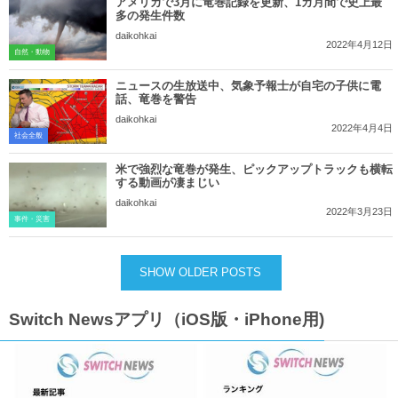
アメリカで3月に竜巻記録を更新、1カ月間で史上最
多の発生件数
daikohkai
2022年4月12日
自然・動物
ニュースの生放送中、気象予報士が自宅の子供に電
話、竜巻を警告
daikohkai
2022年4月4日
社会全般
米で強烈な竜巻が発生、ピックアップトラックも横転
する動画が凄まじい
daikohkai
2022年3月23日
事件・災害
SHOW OLDER POSTS
Switch Newsアプリ（iOS版・iPhone用)