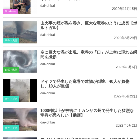
daikohkai
2022年11月15日
Goodnews
山火事の煙が渦を巻き、巨大な竜巻のように成長【ポ
ルトガル】
daikohkai
2022年8月29日
事件・災害
空に巨大な渦が出現、竜巻の「口」が上空に現れる瞬
間を撮影
daikohkai
2022年6月6日
自然・動物
ドイツで発生した竜巻で建物が倒壊、40人が負傷
し、10人が重傷
daikohkai
2022年5月22日
事件・災害
1000棟以上が被害に！カンザス州で発生した猛烈な
竜巻が恐ろしい【動画】
daikohkai
2022年5月2日
事件・災害