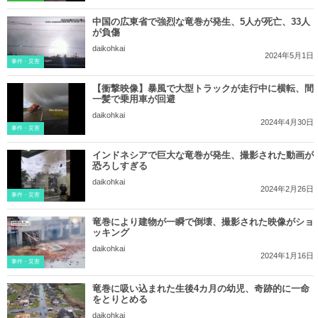
中国の広東省で強烈な竜巻が発生、5人が死亡、33人
が負傷
daikohkai
2024年5月1日
事件・災害
【衝撃映像】暴風で大型トラックが走行中に横転、間
一髪で乗用車が回避
daikohkai
2024年4月30日
事件・災害
インドネシアで巨大な竜巻が発生、撮影された動画が
恐ろしすぎる
daikohkai
2024年2月26日
事件・災害
竜巻により建物が一瞬で倒壊、撮影された映像がショ
ッキング
daikohkai
2024年1月16日
事件・災害
竜巻に吸い込まれた生後4カ月の幼児、奇跡的に一命
をとりとめる
daikohkai