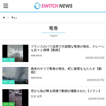
竜巻
竜巻
Tagged
フランスのパリ近郊で大規模な竜巻が発生、クレーン
も次々と倒壊【動画】
daikohkai
2025年10月22日
事件・災害
南米のチリで竜巻が発生、町に被害をもたらす【動
画】
daikohkai
2025年5月27日
事件・災害
空から魚が降る現場で動画が撮影された【イラン】
安来 信男
2024年5月9日
自然・動物