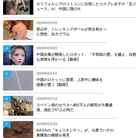
カリフォルニアのコミコンに出現したコスプレ女子の「足ジ
ュース」が、中国に飛び火
2026年8月3日
3
登山中、トレッキングポールが突き刺さっ
た男性、自力で下山
2026年8月5日
4
中国企業が開発したロボット、「不気味の壁」を越え、自然
な表情を浮かべる【動画】
2026年8月4日
5
中国のロケットに落雷、上昇中に機体を
稲妻が貫く【動画】
2026年8月1日
6
スペイン領のセウタへ約5万人の移民が大量越
境、混乱で57人が死亡
2026年8月3日
7
NASAの「キュリオシティ」が、火星でハチの
巣構造の模様を発見