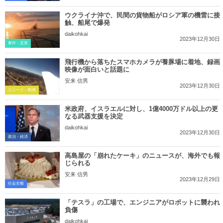
ウクライナ沖で、民間の貨物船がロシア軍の機雷に接
触、船尾で爆発
daikohkai
2023年12月30日
事件・災害
飛行機から落ちたスマホカメラが養豚場に着地、録画
映像が面白いと話題に
安来 信男
2023年12月30日
ユニーク・動画
米政府、イスラエルに対し、1億4000万ドル以上の更
なる武器支援を決定
daikohkai
2023年12月30日
政治・経済
高島屋の「崩れたケーキ」のニュースが、海外でも報
じられる
安来 信男
2023年12月29日
社会全般
「テスラ」の工場で、エンジニアがロボットに襲われ
負傷
daikohkai