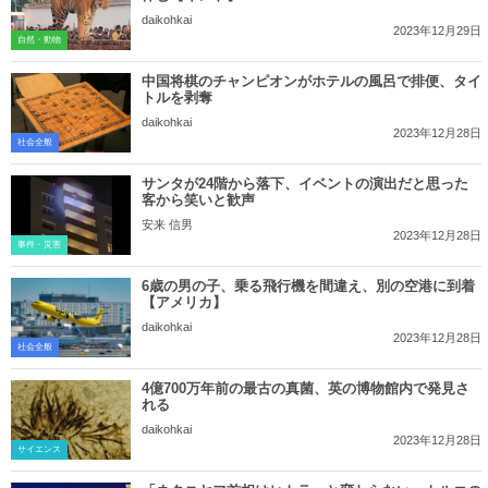
daikohkai
2023年12月29日
自然・動物
中国将棋のチャンピオンがホテルの風呂で排便、タイ
トルを剥奪
daikohkai
2023年12月28日
社会全般
サンタが24階から落下、イベントの演出だと思った
客から笑いと歓声
安来 信男
2023年12月28日
事件・災害
6歳の男の子、乗る飛行機を間違え、別の空港に到着
【アメリカ】
daikohkai
2023年12月28日
社会全般
4億700万年前の最古の真菌、英の博物館内で発見さ
れる
daikohkai
2023年12月28日
サイエンス