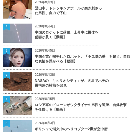
2026年8月3日
3
登山中、トレッキングポールが突き刺さっ
た男性、自力で下山
2026年8月4日
4
中国のロケットに落雷、上昇中に機体を
稲妻が貫く【動画】
2026年8月5日
5
中国企業が開発したロボット、「不気味の壁」を越え、自然
な表情を浮かべる【動画】
2026年8月3日
6
NASAの「キュリオシティ」が、火星でハチの
巣構造の模様を発見
2026年8月5日
7
ロシア軍のドローンがウクライナの男性を追跡、自爆攻撃
を仕掛ける【動画】
2026年8月3日
8
ギリシャで消火中のヘリコプター2機が空中衝