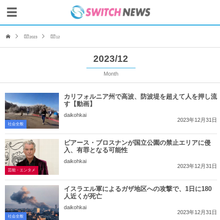
2023
12
2023/12
Month
カリフォルニア州で高波、防波堤を超えて人を押し流
す【動画】
daikohkai
2023年12月31日
社会全般
ピアース・ブロスナンが国立公園の禁止エリアに侵
入、有罪となる可能性
daikohkai
2023年12月31日
芸能・エンタメ
イスラエル軍によるガザ地区への攻撃で、1日に180
人近くが死亡
daikohkai
2023年12月31日
社会全般