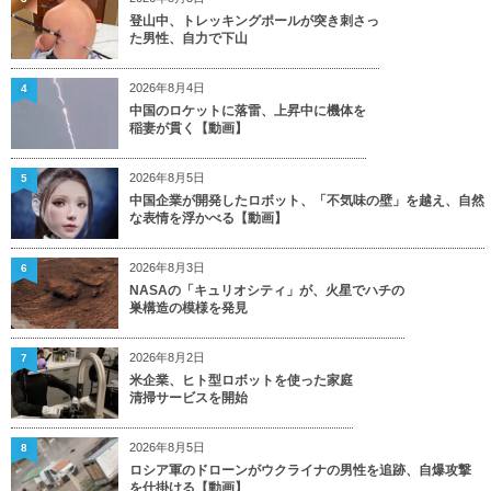
登山中、トレッキングポールが突き刺さっ
た男性、自力で下山
2026年8月4日
4
中国のロケットに落雷、上昇中に機体を
稲妻が貫く【動画】
2026年8月5日
5
中国企業が開発したロボット、「不気味の壁」を越え、自然
な表情を浮かべる【動画】
2026年8月3日
6
NASAの「キュリオシティ」が、火星でハチの
巣構造の模様を発見
2026年8月2日
7
米企業、ヒト型ロボットを使った家庭
清掃サービスを開始
2026年8月5日
8
ロシア軍のドローンがウクライナの男性を追跡、自爆攻撃
を仕掛ける【動画】