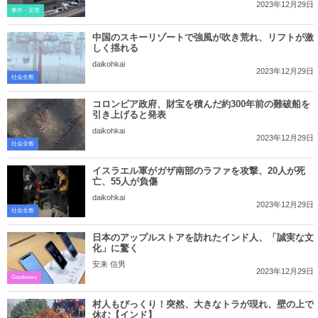
2023年12月29日
事件・災害
中国のスキーリゾートで強風が吹き荒れ、リフトが激
しく揺れる
daikohkai
2023年12月29日
社会全般
コロンビア政府、財宝を積んだ約300年前の難破船を
引き上げると発表
daikohkai
2023年12月29日
社会全般
イスラエル軍がガザ南部のラファを攻撃、20人が死
亡、55人が負傷
daikohkai
2023年12月29日
社会全般
日本のアップルストアを訪れたインド人、「誠実な文
化」に驚く
安来 信男
2023年12月29日
Goodnews
村人もびっくり！突然、大きなトラが現れ、壁の上で
休む【インド】