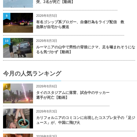
突、2名が死亡【動画】
2026年8月5日
9
有名ゴシップ系ブロガー、自傷行為をライブ配信 救
急隊が自宅から搬送
2026年8月3日
10
ルーマニアの山中で男性の背後にクマ、足を噛まれそうにな
るも気づかず【動画】
今月の人気ランキング
2026年8月6日
1
タイのスタジアムに落雷、試合中のサッカー
選手が死亡【動画】
2026年8月3日
2
カリフォルニアのコミコンに出現したコスプレ女子の「足ジ
ュース」が、中国に飛び火
2026年8月3日
3