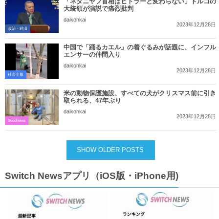
「ネタニヤフ首相はヒトラーと変わらない」トルコの
大統領が演説で痛烈批判
daikohkai
2023年12月28日
政治・経済
中国で「踊るカエル」の着ぐるみが話題に、インフル
エンサーの仲間入り
daikohkai
2023年12月28日
社会全般
米の動物保護施設、すべての犬がクリスマス前に引き
取られる、47年ぶり
daikohkai
2023年12月28日
Goodnews
SHOW OLDER POSTS
Switch Newsアプリ（iOS版・iPhone用)