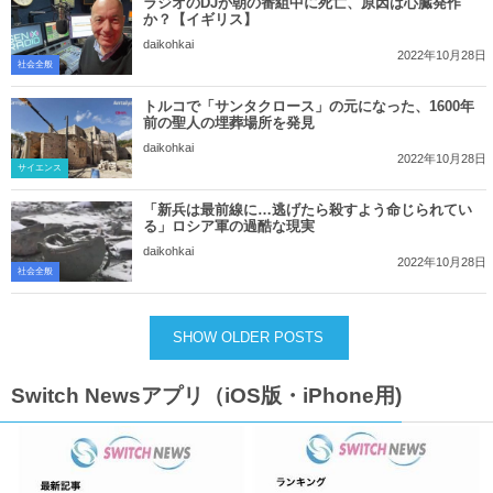
ラジオのDJが朝の番組中に死亡、原因は心臓発作
か？【イギリス】
daikohkai
2022年10月28日
社会全般
トルコで「サンタクロース」の元になった、1600年
前の聖人の埋葬場所を発見
daikohkai
2022年10月28日
サイエンス
「新兵は最前線に…逃げたら殺すよう命じられてい
る」ロシア軍の過酷な現実
daikohkai
2022年10月28日
社会全般
SHOW OLDER POSTS
Switch Newsアプリ（iOS版・iPhone用)