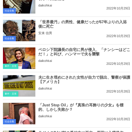
daikohkai
2022年10月29日
社会全般
「世界最汚」の男性、健康だったが67年ぶりの入浴
後に死亡
安来 信男
2022年10月29日
社会全般
ペロシ下院議長の自宅に男が侵入、「ナンシーはどこ
だ！」と叫び、ハンマーで夫を襲撃
daikohkai
2022年10月29日
事件・災害
夫に生き埋めにされた女性が自力で脱出、警察が保護
【アメリカ】
daikohkai
2022年10月28日
事件・災害
「Just Stop Oil」が『真珠の耳飾りの少女』を標
的、しかし失敗か？
daikohkai
2022年10月28日
社会全般