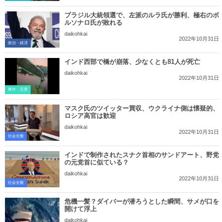
ブラジル大統領選で、左派のルラ氏が勝利、極右のボ
ルソナロ氏が敗れる
daikohkai
2022年10月31日
政治・経済
インド西部で橋が崩落、少なくとも81人が死亡
daikohkai
2022年10月31日
事件・災害
マスク氏のツイッター買収、ウクライナ側は懐疑的、
ロシア高官は歓迎
daikohkai
2022年10月31日
社会全般
インドで制作されたスナク首相のサンドアート、野党
の元党首に似ている？
daikohkai
2022年10月31日
社会全般
危機一髪？ダイバーが潜ろうとした瞬間、サメが口を
開けて浮上
daikohkai