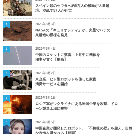
スペイン領のセウタへ約5万人の移民が大量越
境、混乱で57人が死亡
2026年8月3日
4
NASAの「キュリオシティ」が、火星でハチの
巣構造の模様を発見
2026年8月4日
5
中国のロケットに落雷、上昇中に機体を
稲妻が貫く【動画】
2026年8月2日
6
米企業、ヒト型ロボットを使った家庭
清掃サービスを開始
2026年8月1日
7
ロシア軍がウクライナにある米国企業を攻撃、ドロ
ーン製造工場に被害
2026年8月5日
8
中国企業が開発したロボット、「不気味の壁」を越え、自然
な表情を浮かべる【動画】