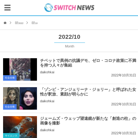
2022
10
2022/10
Month
チベットで異例の抗議デモ、ゼロ・コロナ政策に不満
を持つ人々が集結
daikohkai
2022年10月31日
社会全般
「ゾンビ・アンジェリーナ・ジョリー」と呼ばれた女
性が釈放、素顔が明らかに
daikohkai
2022年10月31日
社会全般
ジェームズ・ウェッブ望遠鏡が新たな「創造の柱」の
画像を撮影
daikohkai
2022年10月31日
サイエンス