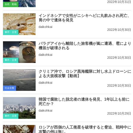
2022年10月31日
自然・動物
インドネシアで女性がニシキヘビに丸飲みされ死亡、
胃の中で遺体を発見
daikohkai
2022年10月30日
事件・災害
パラグアイから離陸した旅客機が嵐に遭遇、雹により
機首が破壊される
daikohkai
2022年10月30日
事件・災害
クリミア沖で、ロシア黒海艦隊に対し水上ドローンに
よる大規模攻撃【動画】
daikohkai
2022年10月30日
社会全般
韓国で腐敗した脱北者の遺体を発見、1年以上も前に
死亡か？
daikohkai
2022年10月29日
事件・災害
ロシアが西側の人工衛星を破壊すると脅迫、戦時中に
攻撃の例は無し