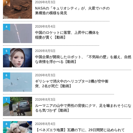
2026年8月3日
3
NASAの「キュリオシティ」が、火星でハチの
巣構造の模様を発見
2026年8月4日
4
中国のロケットに落雷、上昇中に機体を
稲妻が貫く【動画】
2026年8月5日
5
中国企業が開発したロボット、「不気味の壁」を越え、自然
な表情を浮かべる【動画】
2026年8月3日
6
ギリシャで消火中のヘリコプター2機が空中衝
突、2名が死亡【動画】
2026年8月3日
7
ルーマニアの山中で男性の背後にクマ、足を噛まれそうにな
るも気づかず【動画】
2026年8月4日
8
【ベネズエラ地震】瓦礫の下に、29日間閉じ込められて