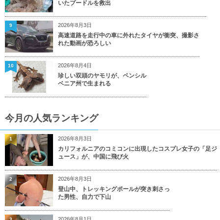
いたプードルを救出
2026年8月3日
9
高速道路を走行中の車に外れたタイヤが衝突、撮影さ
れた動画が恐ろしい
2026年8月4日
10
珍しい双頭のヤモリが、ペンシル
ベニア州で生まれる
今月の人気ランキング
2026年8月3日
1
カリフォルニアのコミコンに出現したコスプレ女子の「足ジ
ュース」が、中国に飛び火
2026年8月3日
2
登山中、トレッキングポールが突き刺さっ
た男性、自力で下山
2026年8月1日
3